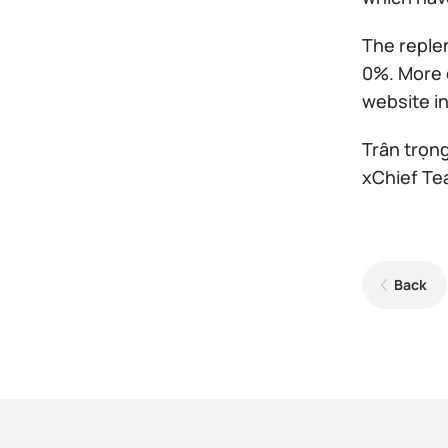
The reple
0%. More 
website i
Trân trọng
xChief T
Back