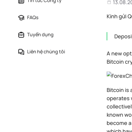
Tin tức Công ty
13.08.2
Kính gửi Q
FAQs
Tuyển dụng
Deposi
Liên hệ chúng tôi
A new opti
Bitcoin c
Bitcoin is
operates w
collective
known wor
become a m
which hav