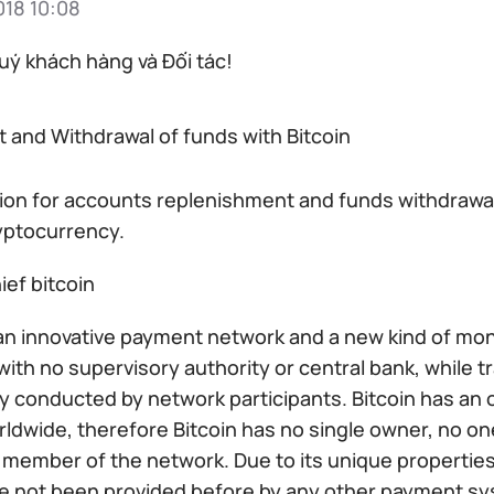
018 10:08
uý khách hàng và Đối tác!
t and Withdrawal of funds with Bitcoin
on for accounts replenishment and funds withdrawal i
ryptocurrency.
 an innovative payment network and a new kind of mon
ith no supervisory authority or central bank, while 
ly conducted by network participants. Bitcoin has an 
ldwide, therefore Bitcoin has no single owner, no o
ember of the network. Due to its unique properties, 
e not been provided before by any other payment sy