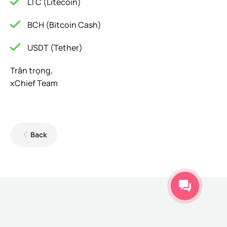
LTC (Litecoin)
BCH (Bitcoin Cash)
USDT (Tether)
Trân trọng,
xChief Team
Back