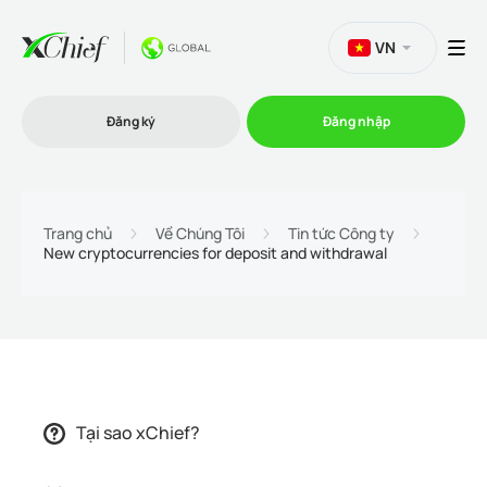
VN
Đăng ký
Đăng nhập
Thương mại
Trang chủ
Về Chúng Tôi
Tin tức Công ty
New cryptocurrencies for deposit and withdrawal
Nền tảng Giao dịch
Khuyến mãi
Công ty
Tại sao xChief?
Chương trình liên kết