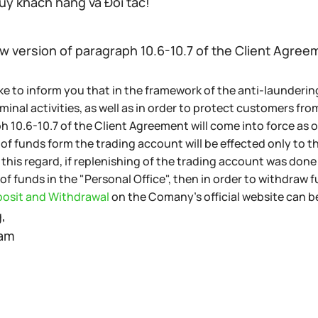
uý khách hàng và Đối tác!
 version of paragraph 10.6-10.7 of the Client Agreem
ke to inform you that in the framework of the anti-launder
minal activities, as well as in order to protect customers fro
h 10.6-10.7 of the Client Agreement will come into force as o
of funds form the trading account will be effected only to t
 this regard, if replenishing of the trading account was don
of funds in the "Personal Office", then in order to withdraw f
osit and Withdrawal
on the Comany's official website can b
,
eam