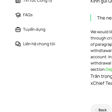
Tin tức Công ty
Kính gửi Q
FAQs
The new
Tuyển dụng
We would li
through cri
Liên hệ chúng tôi
of paragrap
withdtawal 
account. In
withdrawal 
section
Dep
Trân trọng
xChief T
Back