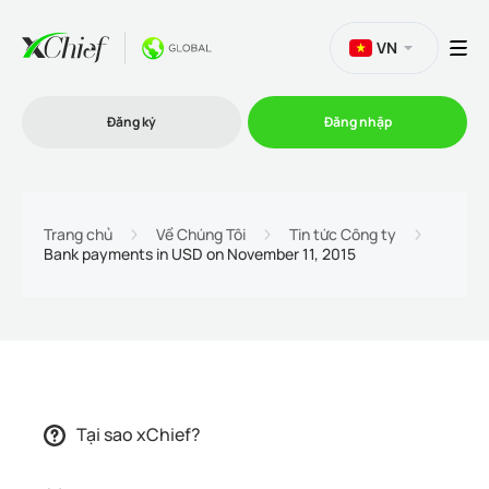
VN
Đăng ký
Đăng nhập
Thương mại
Trang chủ
Về Chúng Tôi
Tin tức Công ty
Bank payments in USD on November 11, 2015
Nền tảng Giao dịch
Khuyến mãi
Công ty
Tại sao xChief?
Chương trình liên kết