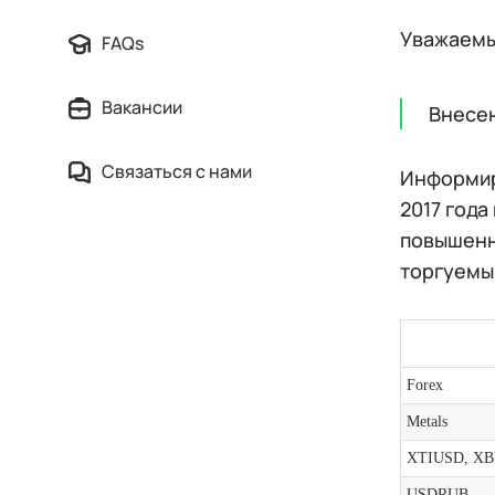
Уважаемы
FAQs
Вакансии
Внесен
Связаться с нами
Информиру
2017 года
повышенн
торгуемы
Forex
Metals
XTIUSD, X
USDRUB