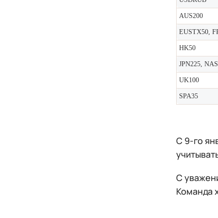
AUS200
EUSTX50, F
HK50
JPN225, NAS
UK100
SPA35
С 9-го ян
учитыват
С уважен
Команда 