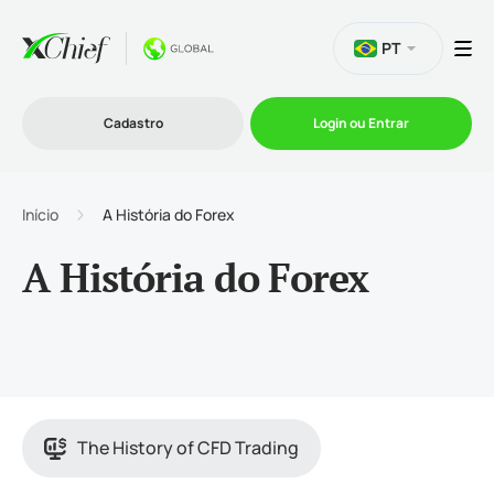
PT
Cadastro
Login ou Entrar
Início
A História do Forex
Trading
A História do Forex
Plataformas
Promoções
Empresa
The History of CFD Trading
Parcerias