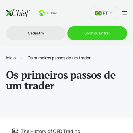
PT
Cadastro
Login ou Entrar
Início
Os primeiros passos de um trader
Trading
Os primeiros passos de
Plataformas
um trader
Promoções
Empresa
The History of CFD Trading
Parcerias