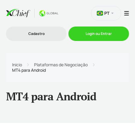
PT
Cadastro
Login ou Entrar
Trading
Início
Plataformas de Negociação
MT4 para Android
Plataformas
MT4 para Android
Promoções
Empresa
Parcerias