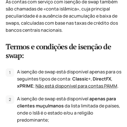
As contas com serviço com isenção de swap também
são chamadas de «conta islâmica», cuja principal
peculiaridade é a ausência de acumulação e baixa de
swaps, calculadas com base nas taxas de crédito dos
bancos centrais nacionais.
Termos e condições de isenção de
swap:
A isenção de swap está disponível apenas para os
seguintes tipos de conta:
Classic
+,
DirectFX
,
xPRIME
;
Não está disponível para contas PAMM
.
A isenção de swap está disponível
apenas para
clientes muçulmanos
da lista limitada de países,
onde o Islã é o estado e/ou a religião
predominante;