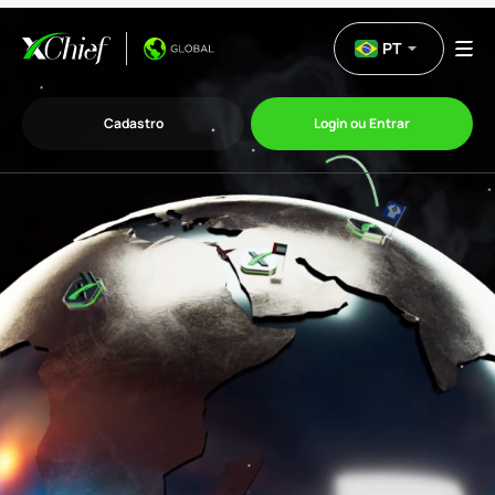
PT
Cadastro
Login ou Entrar
Trading
Plataformas
Promoções
Empresa
Parcerias