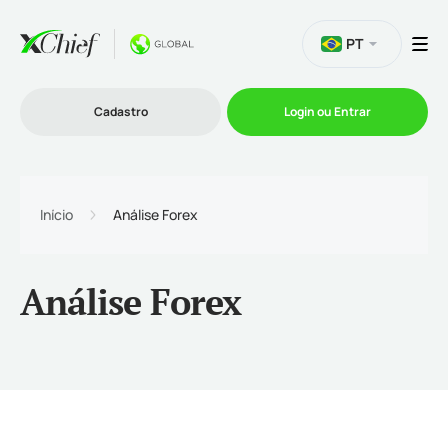
PT
Cadastro
Login ou Entrar
Trading
Início
Análise Forex
Plataformas
Análise Forex
Promoções
Empresa
Parcerias