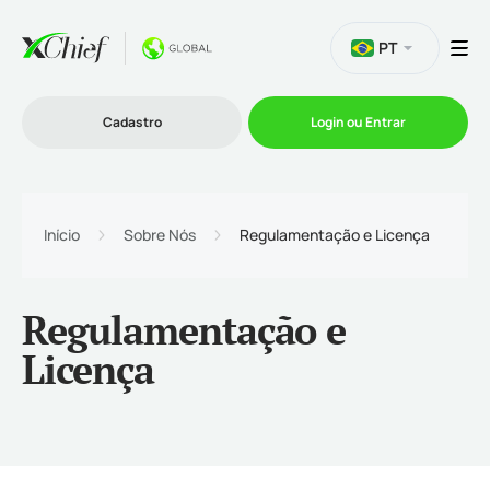
PT
Cadastro
Login ou Entrar
Trading
Início
Sobre Nós
Regulamentação e Licença
Plataformas
Regulamentação e
Promoções
Licença
Empresa
Parcerias