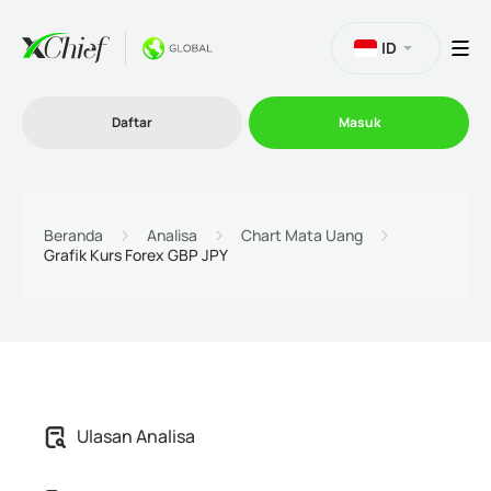
ID
Daftar
Masuk
Trading
Beranda
Analisa
Chart Mata Uang
Grafik Kurs Forex GBP JPY
Platform
Promosi
Perusahaan
Ulasan Analisa
Program Afiliasi