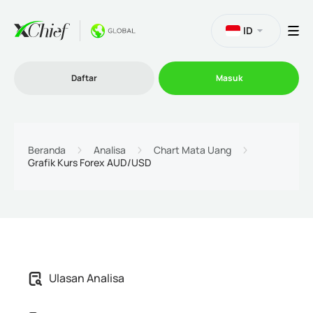
ID
Daftar
Masuk
Trading
Beranda
Analisa
Chart Mata Uang
Grafik Kurs Forex AUD/USD
Platform
Promosi
Perusahaan
Ulasan Analisa
Program Afiliasi