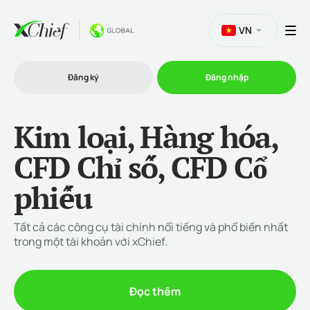
VN
Đăng ký
Đăng nhập
Kim loại, Hàng hóa,
Thương mại
CFD Chỉ số, CFD Cổ
Nền tảng Giao dịch
phiếu
Khuyến mãi
Tất cả các công cụ tài chính nổi tiếng và phổ biến nhất
trong một tài khoản với xChief.
Công ty
Đọc thêm
Chương trình liên kết