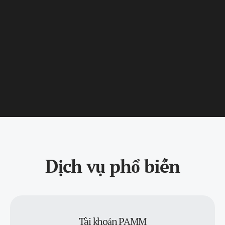
Dịch vụ phổ biến
Tài khoản PAMM