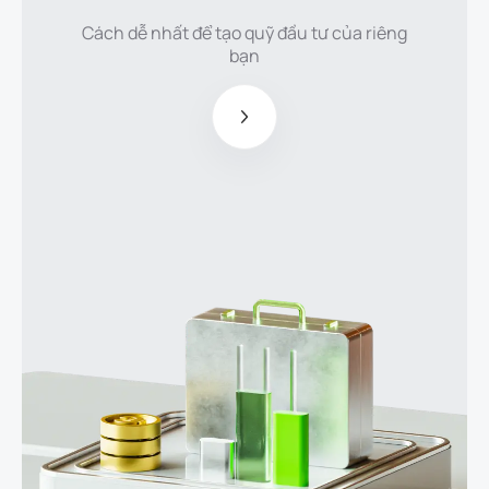
Cách
Cách dễ nhất để tạo quỹ đầu tư của riêng
dễ
bạn
nhất
để tạo
quỹ
đầu tư
của
riêng
bạn
Nhà
quản
lý
nhận
được
tới
50%
lợi
nhuận
của
quỹ