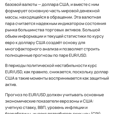
базовой валюты — доллара США, и вместе с ним
формирует основную часть мировой денежной
массы, находящейся в обращении. Эта валютная
пара считается надежным индикатором состояния
рынка большинства торговых активов. Большой
объем информации и текущей статистики по курсу
евро к доллару США создаёт основу для
многофакторного анализа и позволяет строить
полноценные прогнозы по паре EUR/USD.
В периоды политической нестабильности курс
EUR/USD, как правило, снижается, поскольку доллар
США в такие моменты воспринимается как защитный
актив.
Прогноз по EUR/USD должен учитывать основные
экономические показатели еврозоны и США:
учетную ставку, ВВП, уровень инфляции и
безработицы, индекс потребительских цен (CPI),