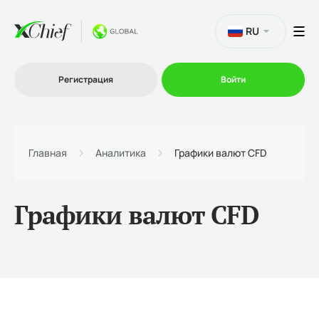
RU
Регистрация
Войти
Торговля
Главная
Аналитика
Графики валют CFD
Платформы
Графики валют CFD
Промо
О нас
Партнеру