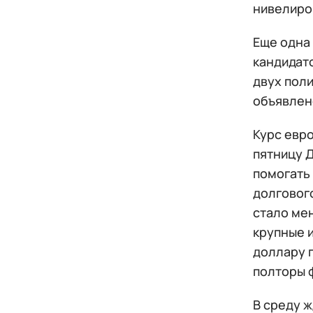
нивелиро
Еще одна
кандидато
двух пол
объявлен
Курс евро
пятницу 
помогать
долговог
стало мен
крупные 
доллару п
полторы 
В среду 