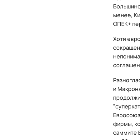
Большинс
менее, К
ОПЕК+ пе
Хотя евр
сокращен
непонима
соглашени
Разногла
и Макрона
продолжи
"суперка
Евросоюз
фирмы, к
саммите Е