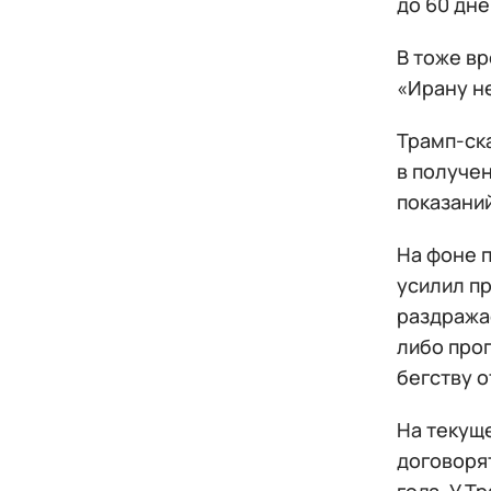
до 60 дн
В тоже в
«Ирану н
Трамп-ск
в получен
показани
На фоне 
усилил п
раздража
либо прог
бегству о
На текуще
договоря