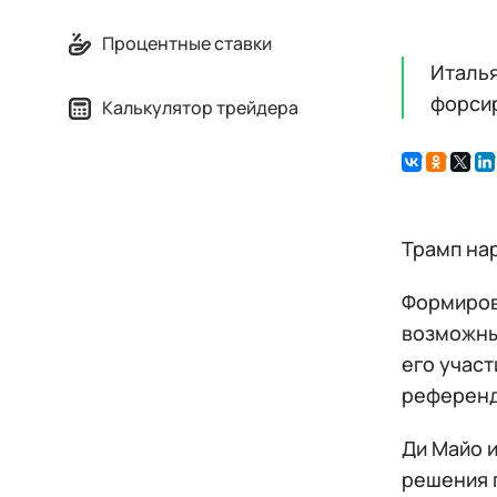
Процентные ставки
Италья
форсир
Калькулятор трейдера
Трамп на
Формиров
возможны
его участ
референду
Ди Майо 
решения п