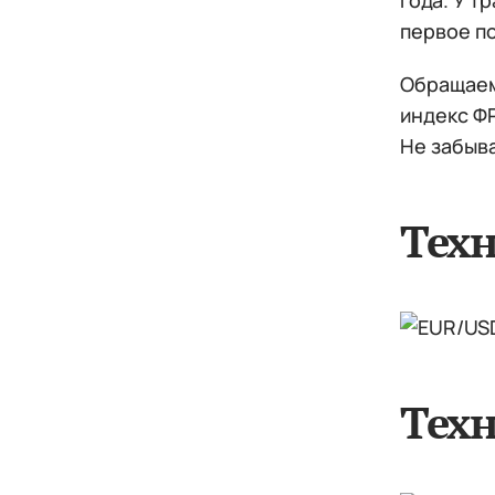
года. У Т
первое п
Обращаем
индекс Ф
Не забыва
Тех
Техн