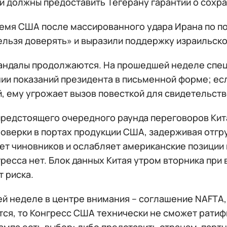
ей должны предоставить Тегерану гарантии о сохр
ремя США после массированного удара Ирана по по
ельзя доверять» и выразили поддержку израильско
андалы продолжаются. На прошедшей неделе спец
ии показаний президента в письменной форме; ес
й, ему угрожает вызов повесткой для свидетельст
предстоящего очередного раунда переговоров Ки
роверки в портах продукции США, задерживая отгр
ет чиновников и ослабляет американские позиции 
ресса нет. Блок данных Китая утром вторника при
т риска.
й неделе в центре внимания – соглашение NAFTA, 
тся, то Конгресс США технически не сможет ратиф