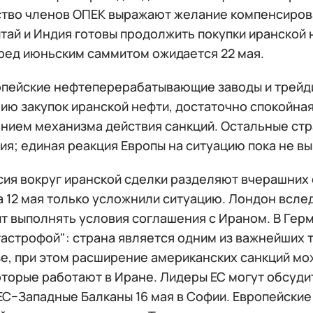
тво членов ОПЕК выражают желание компенсироват
итай и Индия готовы продолжить покупки иранской
ред июньским саммитом ожидается 22 мая.
опейские нефтеперерабатывающие заводы и трейди
ию закупок иранской нефти, достаточно спокойна
нием механизма действия санкций. Остальные стр
я; единая реакция Европы на ситуацию пока не в
сия вокруг иранской сделки разделяют вчерашних
 12 мая только усложнили ситуацию. Лондон вслед
т выполнять условия соглашения с Ираном. В Гер
тастрофой": страна является одним из важнейших 
е, при этом расширение американских санкций м
оторые работают в Иране. Лидеры ЕС могут обсуди
С−Западные Балканы 16 мая в Софии. Европейские