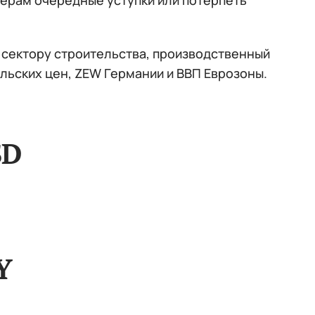
нерам очередные уступки или потерпеть
сектору строительства, производственный
льских цен, ZEW Германии и ВВП Еврозоны.
SD
Y