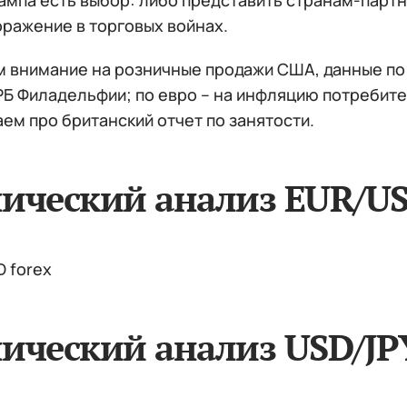
рампа есть выбор: либо представить странам-парт
оражение в торговых войнах.
 внимание на розничные продажи США, данные по 
РБ Филадельфии; по евро – на инфляцию потребите
ем про британский отчет по занятости.
нический анализ EUR/U
ический анализ USD/JP