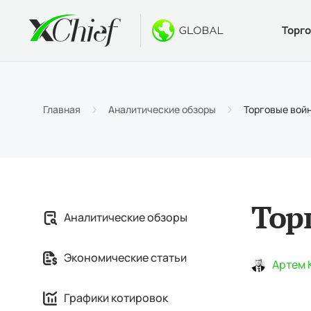
Торг
Условия
Десктоп 
Бонусы
О компан
Типы 
MetaTr
Безде
Почему
Главная
Аналитические обзоры
Торговые войн
Специ
Веб-те
Приве
Новос
Маржи
Метат
$1000
Вакан
MetaTr
Конку
Тор
Аналитические обзоры
MetaTr
Экономические статьи
Артем 
Графики котировок