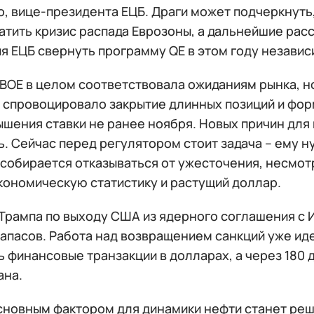
о, вице-президента ЕЦБ. Драги может подчеркнуть
атить кризис распада Еврозоны, а дальнейшие рас
я ЕЦБ свернуть программу QE в этом году независ
ВOЕ в целом соответствовала ожиданиям рынка, н
 спровоцировало закрытие длинных позиций и фо
шения ставки не ранее ноября. Новых причин для
. Сейчас перед регулятором стоит задача – ему н
 собирается отказываться от ужесточения, несмот
кономическую статистику и растущий доллар.
Трампа по выходу США из ядерного соглашения с И
апасов. Работа над возвращением санкций уже иде
 финансовые транзакции в долларах, а через 180 
ана.
сновным фактором для динамики нефти станет реш