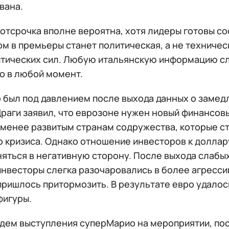
вана.
 отсрочка вполне вероятна, хотя лидеры готовы с
м в премьеры станет политическая, а не техничес
итических сил. Любую итальянскую информацию с
о в любой момент.
 был под давлением после выхода данных о замед
Драги заявил, что еврозоне нужен новый финансов
 менее развитым странам содружества, которые с
о кризиса. Однако отношение инвесторов к доллар
яться в негативную сторону. После выхода слабы
инвесторы слегка разочаровались в более агресс
ришлось притормозить. В результате евро удалось 
фигуры.
ждем выступления суперМарио на мероприятии, по