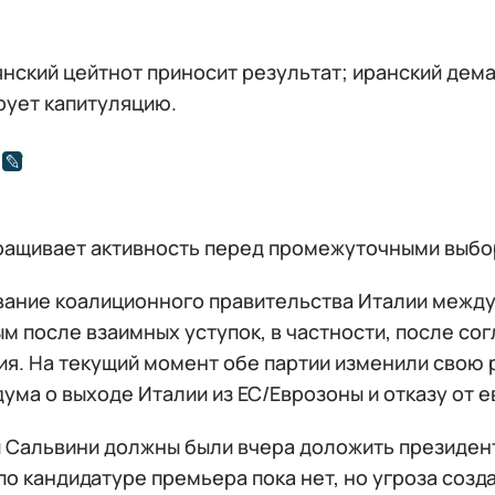
нский цейтнот приносит результат; иранский дем
ует капитуляцию.
ращивает активность перед промежуточными выбо
ание коалиционного правительства Италии между 
м после взаимных уступок, в частности, после со
ия. На текущий момент обе партии изменили свою
ма о выходе Италии из ЕС/Еврозоны и отказу от е
и Сальвини должны были вчера доложить президент
о кандидатуре премьера пока нет, но угроза созд