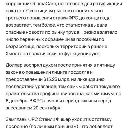
коррекции ObamaCare, но голосов для ратификации
пока нет. Скептицизм рынков относительно
третьего повышения ставки ФРС до конца года
возрастает, тем более, что статистика выдала
опасные новости по рынку труда − резко взлетело
число первичных обращений за пособием по
безработице, поскольку территории в районе
Хьюстона практически не функционируют.
Доллар воспрял духом после принятия в пятницу
закона о повышении лимита госдолга и
предоставлении $15.25 млрд. на ликвидацию
последствий ураганов, тем самым работа текущего
правительства профинансирована, как минимум, до
8 декабря. В ФРС начался период тишины перед
заседанием 20 сентября.
Замглавы ФРС Стенли Фишер уходит в отставку
досрочно (по личным причинам), что добавляет