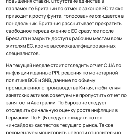
повышения ставки. Отсутствие единства в
парламенте Британии по отмене законов ЕС также
приводит к росту фунта, голосование ожидается в
понедельник. Британия рассчитывает прекратить
свободное передвижение с ЕС сразу же после
Брекзита и закрыть доступ к рабочим местам всем
жителям ЕС, кроме высококвалифицированных
специалистов.
На текущей неделе стоит отследить отчет США по
инфляции и данные PPI, решения по монетарной
политике BOE и SNB, данные по объему
промышленного производства Китая, любителям
азиатских активов советуем не пропустить отчет по
занятости Австралии. По Еврозоне следует
отследить финальную оценку роста инфляции в
Германии. По ЕЦБ следует ожидать поток
«инсайдов» как тестов текущего рынка. Также
рекомендуем мониторить новости относительно