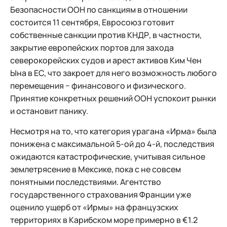
Безопасности ООН по санкциям в отношении
состоится 11 сентября, Евросоюз готовит
собственные санкции против КНДР, в частности,
закрытие европейских портов для захода
северокорейских судов и арест активов Ким Чен
Ына в ЕС, что закроет для него возможность любого
перемещения − финансового и физического.
Принятие конкретных решений ООН успокоит рынки
и остановит панику.
Несмотря на то, что категория урагана «Ирма» была
понижена с максимальной 5-ой до 4-й, последствия
ожидаются катастрофические, учитывая сильное
землетрясение в Мексике, пока с не совсем
понятными последствиями. Агентство
государственного страхования Франции уже
оценило ущерб от «Ирмы» на французских
территориях в Карибском море примерно в €1.2