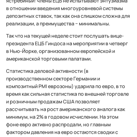
ястребиный: члены ЕЦБ не испытывают энтузиазма
в отношении введения многоуровневой системы
депозитных ставок, так как она слишком сложна для
реализации, а преимущества − минимальны.
Так что на текущей неделе стоит послушать вице-
президента ЕЦБ Гиндоса на мероприятии в четверг
в Нью-Йорке, организованном европейской и
американской торговыми палатами.
Статистика деловой активности (в
производственном секторе Германии и
композитный PMI еврозоны) ударила по евро, в то
время как сильная статистика по внешней торговле
и розничным продажам США позволяет
рассчитывать на рост американского аналога как
минимум, на 2% в годовом исчислении. На этом
фоне евро активно распродали, но главным
фактором давления на евро остаются сводки с