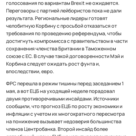
голосования по вариантам Brexit не ожидается.
Переговоры с партией лейбористов пока не дали
результата. Региональные лидеры готовят
челобитную Корбину с просьбой отказаться от
требования по проведению референдума, чтобы
достигнуть компромисса с правительством в части
сохранения членства Британии в Таможенном
союзе с ЕС. В случае такой договоренности Мэй и
Корбина следует ожидать рост фунта и,
впоследствии, евро.
ФРС перешла в режим тишины перед заседанием 1
мая, а вот ЕЦБ на уходящей неделе порадовал
двумя противоречивыми инсайдами. Источники
сообщили, что прогноз ЕЦБ по росту экономики и
инфляции с учетом их многократного пересмотра
на понижение вызывает недоверия большинства
членов Центробанка. Второй инсайд более