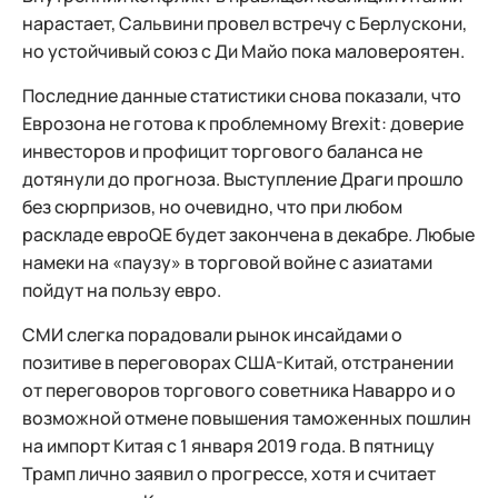
нарастает, Сальвини провел встречу с Берлускони,
но устойчивый союз с Ди Майо пока маловероятен.
Последние данные статистики снова показали, что
Еврозона не готова к проблемному Brexit: доверие
инвесторов и профицит торгового баланса не
дотянули до прогноза. Выступление Драги прошло
без сюрпризов, но очевидно, что при любом
раскладе евроQE будет закончена в декабре. Любые
намеки на «паузу» в торговой войне с азиатами
пойдут на пользу евро.
СМИ слегка порадовали рынок инсайдами о
позитиве в переговорах США-Китай, отстранении
от переговоров торгового советника Наварро и о
возможной отмене повышения таможенных пошлин
на импорт Китая с 1 января 2019 года. В пятницу
Трамп лично заявил о прогрессе, хотя и считает