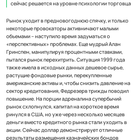
сейчас решается на уровне психологии торговца
Рынок уходит в предновогоднюю спячку, и только
некоторые провокаторы активничают малыми
объемами – наступило время задуматься о
«перспективных» проблемах. Еще мудрый Алан
Гринспен, манипулируя процентными ставками,
пытался рынок перехитрить. Ситуация 1999 года
также имела в исходных данных дешевое сырье,
растущие фондовые рынки, перекупленные
американские активы и, чтобы снизить давление на
сектор кредитования, Федрезерв трижды поводил
повышение. На порции адреналина супербычий
рынок схлопнулся, капитал на короткое время
ринулся в США, но уже через несколько месяцев
деньги вместо кредитного рынка стали уходить в
акции. Сейчас доллар демонстрирует отличные
результаты размещения казначейских бондов