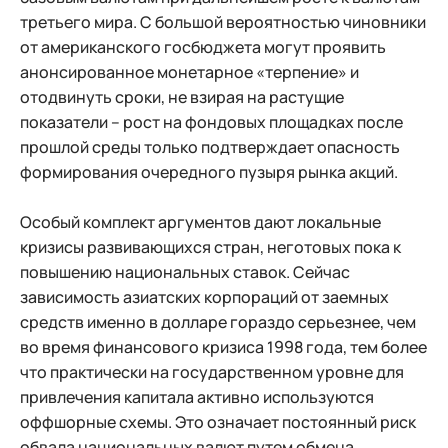
третьего мира. С большой вероятностью чиновники
от американского госбюджета могут проявить
анонсированное монетарное «терпение» и
отодвинуть сроки, не взирая на растущие
показатели – рост на фондовых площадках после
прошлой среды только подтверждает опасность
формирования очередного пузыря рынка акций.
Особый комплект аргументов дают локальные
кризисы развивающихся стран, неготовых пока к
повышению национальных ставок. Сейчас
зависимость азиатских корпораций от заемных
средств именно в долларе гораздо серьезнее, чем
во время финансового кризиса 1998 года, тем более
что практически на государственном уровне для
привлечения капитала активно используются
оффшорные схемы. Это означает постоянный риск
обвала национальных валют путем обмена