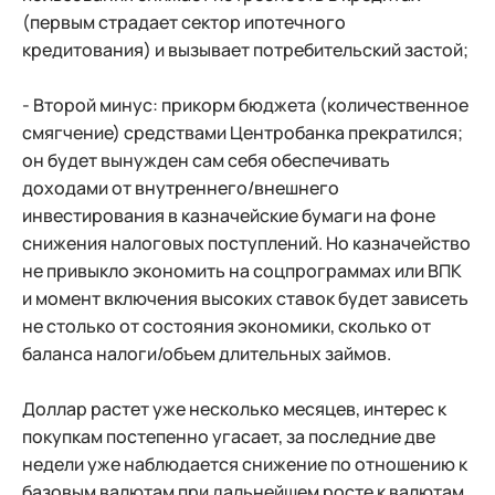
(первым страдает сектор ипотечного
кредитования) и вызывает потребительский застой;
- Второй минус: прикорм бюджета (количественное
смягчение) средствами Центробанка прекратился;
он будет вынужден сам себя обеспечивать
доходами от внутреннего/внешнего
инвестирования в казначейские бумаги на фоне
снижения налоговых поступлений. Но казначейство
не привыкло экономить на соцпрограммах или ВПК
и момент включения высоких ставок будет зависеть
не столько от состояния экономики, сколько от
баланса налоги/объем длительных займов.
Доллар растет уже несколько месяцев, интерес к
покупкам постепенно угасает, за последние две
недели уже наблюдается снижение по отношению к
базовым валютам при дальнейшем росте к валютам