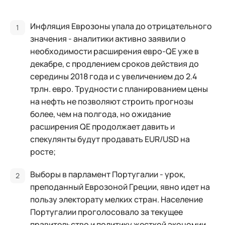
Инфляция Еврозоны упала до отрицательного
значения - аналитики активно заявили о
необходимости расширения евро-QE уже в
декабре, с продлением сроков действия до
середины 2018 года и с увеличением до 2.4
трлн. евро. Трудности с планированием цены
на нефть не позволяют строить прогнозы
более, чем на полгода, но ожидание
расширения QE продолжает давить и
спекулянты будут продавать EUR/USD на
росте;
Выборы в парламент Португалии - урок,
преподанный Еврозоной Греции, явно идет на
пользу электорату мелких стран. Население
Португалии проголосовало за текущее
правительство и политику жесткой экономии,