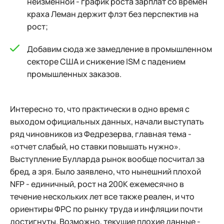
неизменной - график роста зарплат со времен
краха Леман держит флэт без перспектив на
рост;
Добавим сюда же замедление в промышленном
секторе США и снижение ISM с падением
промышленных заказов.
Интересно то, что практически в одно время с
выходом официальных данных, начали выступать
ряд чиновников из Федрезерва, главная тема -
«отчет слабый, но ставки повышать нужно».
Выступление Булларда рынок вообще посчитал за
бред, а зря. Было заявлено, что нынешний плохой
NFP - единичный, рост на 200К ежемесячно в
течение нескольких лет все также реален, и что
ориентиры ФРС по рынку труда и инфляции почти
достигнуты. Возможно, текущие плохие данные -