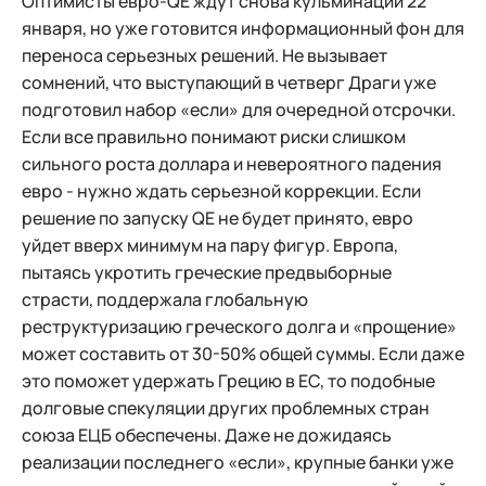
Оптимисты евро-QE ждут снова кульминации 22
января, но уже готовится информационный фон для
переноса серьезных решений. Не вызывает
сомнений, что выступающий в четверг Драги уже
подготовил набор «если» для очередной отсрочки.
Если все правильно понимают риски слишком
сильного роста доллара и невероятного падения
евро - нужно ждать серьезной коррекции. Если
решение по запуску QE не будет принято, евро
уйдет вверх минимум на пару фигур. Европа,
пытаясь укротить греческие предвыборные
страсти, поддержала глобальную
реструктуризацию греческого долга и «прощение»
может составить от 30-50% общей суммы. Если даже
это поможет удержать Грецию в ЕС, то подобные
долговые спекуляции других проблемных стран
союза ЕЦБ обеспечены. Даже не дожидаясь
реализации последнего «если», крупные банки уже