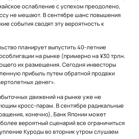
 майское ослабление с успехом преодолено,
ессу не мешают. В сентябре шанс повышения
кие события сводят эту вероятность к
льство планирует выпустить 40-летние
особлигации на рынке (примерно на ¥30 трлн.
дующего их размещения. Сегодня инвесторы
едленную прибыль путем обратной продажи
вертолетных денег».
збыточных движений на рынке уже не
ующим кросс-парам. В сентябре радикальные
ращения, конечно), Банк Японии может
иболее вероятный сценарий все ограничиться
тупление Куроды во вторник утром слушаем