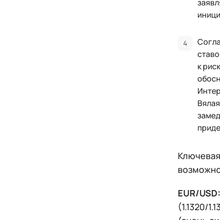
заявл
иници
Согла
ставо
к рис
обосн
Интер
Вялая
замед
приде
Ключевая 
возможно
EUR/USD
(1.1320/1.1