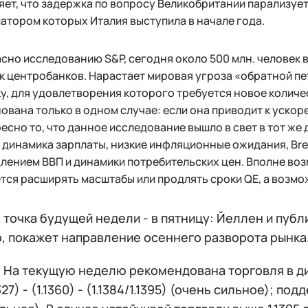
яет, что задержка по вопросу Великобритании парализу
атором которых Италия выступила в начале года.
сно исследованию S&P, сегодня около 500 млн. человек 
к центробанков. Нарастает мировая угроза «обратной пе
ку, для удовлетворения которого требуется новое количе
ована только в одном случае: если она приводит к ускоре
есно то, что данное исследование вышло в свет в тот же 
 динамика зарплаты, низкие инфляционные ожидания, Bre
лением ВВП и динамики потребительских цен. Вполне во
тся расширять масштабы или продлять сроки QE, а возмож
точка будущей недели - в пятницу: Йеллен и публ
, покажет направление осеннего разворота рынка
:
На текущую неделю рекомендована торговля в д
327) - (1.1360) - (1.1384/1.1395) (очень сильное); поддер