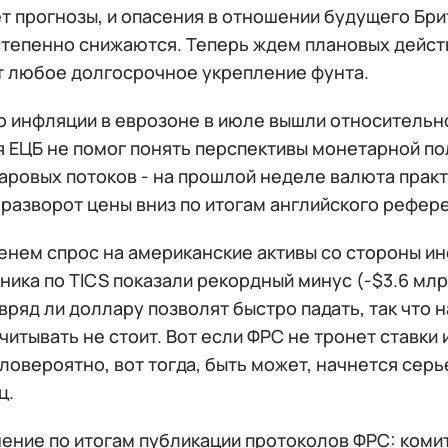
т прогнозы, и опасения в отношении будущего Бри
степенно снижаются. Теперь ждем плановых действ
т любое долгосрочное укрепление фунта.
о инфляции в еврозоне в июле вышли относительн
 ЕЦБ не помог понять перспективы монетарной пол
аровых потоков - на прошлой неделе валюта практ
разворот цены вниз по итогам английского референ
енем спрос на американские активы со стороны ин
ика по TICS показали рекордный минус (-$3.6 млрд.
вряд ли доллару позволят быстро падать, так что
читывать не стоит. Вот если ФРС не тронет ставки 
ловероятно, вот тогда, быть может, начнется сер
ц.
ние по итогам публикации протоколов ФРС: комит