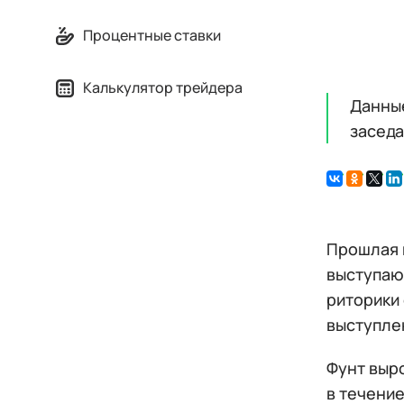
Процентные ставки
Калькулятор трейдера
Данные
заседа
Прошлая 
выступают
риторики 
выступле
Фунт выр
в течение