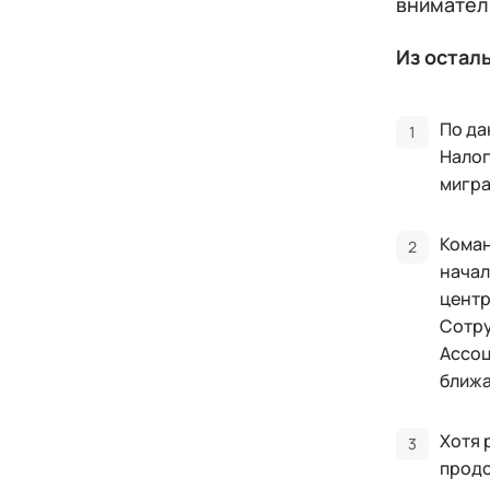
внимател
Из остал
По да
Налог
мигра
Коман
начал
центр
Сотру
Ассоц
ближа
Хотя 
продо