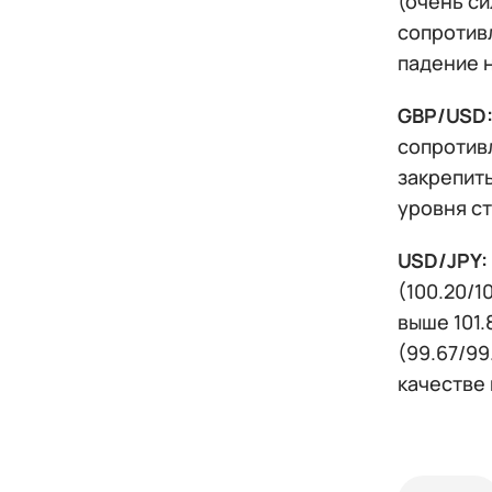
(очень си
сопротивл
падение 
GBP/USD
сопротивл
закрепить
уровня ст
USD/JPY:
(100.20/1
выше 101
(99.67/99
качестве