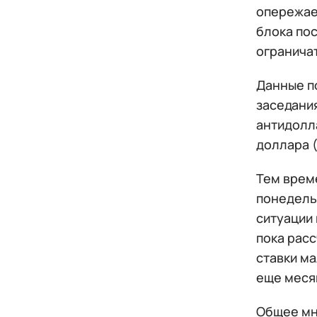
опережае
блока по
огранича
Данные п
заседания
антидолл
доллара (
Тем врем
понедельн
ситуации 
пока расс
ставки ма
еще меся
Общее мне