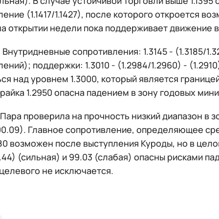
льная). В случае устойчивой торговли выше 1.139
ение (1.1417/1.1427), после которого откроется во
на открытии недели пока поддерживает движение в
:
Внутридневные сопротивления: 1.3145 - (1.3185/1.3
ений); поддержки: 1.3010 - (1.2984/1.2960) - (1.291
ся над уровнем 1.3000, который является границе
райка 1.2950 опасна падением в зону годовых мин
Пара проверила на прочность низкий диапазон в 
00.09). Главное сопротивление, определяющее сре
.80 возможен после выступления Куроды, но в цел
.44) (сильная) и 99.03 (слабая) опасны рисками па
 целевого не исключается.