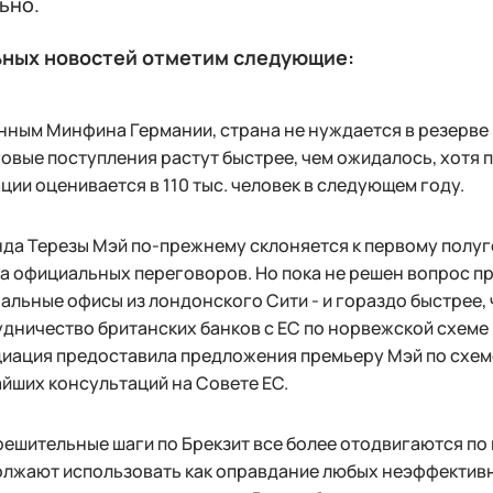
ьно.
ьных новостей отметим следующие:
нным Минфина Германии, страна не нуждается в резерве 
овые поступления растут быстрее, чем ожидалось, хотя 
ции оценивается в 110 тыс. человек в следующем году.
да Терезы Мэй по-прежнему склоняется к первому полуго
а официальных переговоров. Но пока не решен вопрос пр
альные офисы из лондонского Сити - и гораздо быстрее, 
дничество британских банков с ЕС по норвежской схеме
иация предоставила предложения премьеру Мэй по схеме
йших консультаций на Совете ЕС.
решительные шаги по Брекзит все более отодвигаются по 
лжают использовать как оправдание любых неэффективны