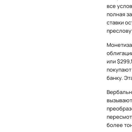
все услов
полная з
ставки ос
преслову
Монетиза
облигации
или $299,
покупают
банку. Эт
Вербальн
вызывают
преобраз
пересмот
более то