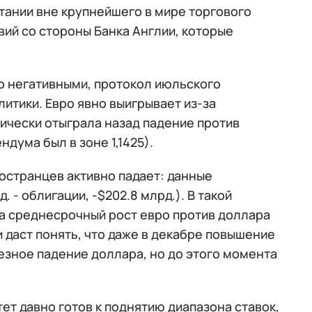
тании вне крупнейшего в мире торгового
ий со стороны Банка Англии, которые
о негативными, протокол июльского
итики. Евро явно выигрывает из-за
ически отыграла назад падение против
дума был в зоне 1,1425).
остранцев активно падает: данные
 - облигации, -$202.8 млрд.). В такой
 на среднесрочный рост евро против доллара
и даст понять, что даже в декабре повышение
ьезное падение доллара, но до этого момента
ет давно готов к поднятию диапазона ставок,