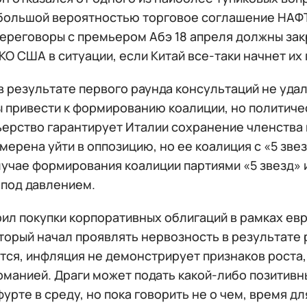
 большой вероятностью торговое соглашение НАФТ
Переговоры с премьером Абэ 18 апреля должны за
КО США в ситуации, если Китай все-таки начнет их
в результате первого раунда консультаций не уда
ы привести к формированию коалиции, но политич
ьерство гарантирует Италии сохранение членства 
мерена уйти в оппозицию, но ее коалиция с «5 зв
лучае формирования коалиции партиями «5 звезд» 
 под давлением.
рил покупки корпоративных облигаций в рамках ев
оторый начал проявлять нервозность в результате
ся, инфляция не демонстрирует признаков роста, 
рманией. Драги может подать какой-либо позитивн
урте в среду, но пока говорить не о чем, время д