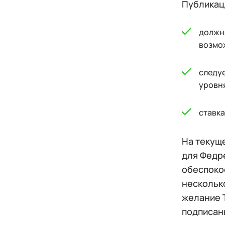
Публикаци
должна
возмо
следуе
уровн
ставка
На текущ
для Федр
обеспокое
нескольк
желание 
подписанн