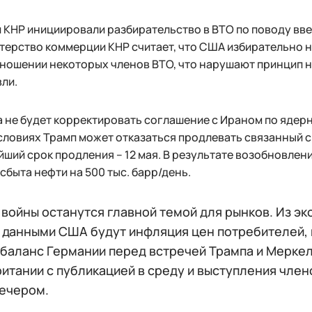
 КНР инициировали разбирательство в ВТО по поводу вве
ерство коммерции КНР считает, что США избирательно н
отношении некоторых членов ВТО, что нарушают принцип
ли.
 не будет корректировать соглашение с Ираном по ядерн
словиях Трамп может отказаться продлевать связанный с
ший срок продления – 12 мая. В результате возобновле
сбыта нефти на 500 тыс. барр/день.
 войны останутся главной темой для рынков. Из э
 данными США будут инфляция цен потребителей, п
 баланс Германии перед встречей Трампа и Меркел
итании с публикацией в среду и выступления член
вечером.