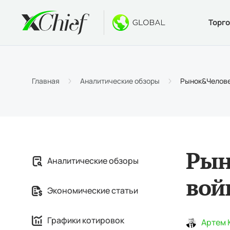
Торг
Условия
Десктоп 
Бонусы
О компан
Типы 
MetaTr
Безде
Почему
Главная
Аналитические обзоры
Рынок&Человек
Специ
Веб-те
Приве
Новос
Маржи
Метат
$1000
Вакан
MetaTr
Конку
Рын
Аналитические обзоры
MetaTr
вой
Экономические статьи
Графики котировок
Артем 