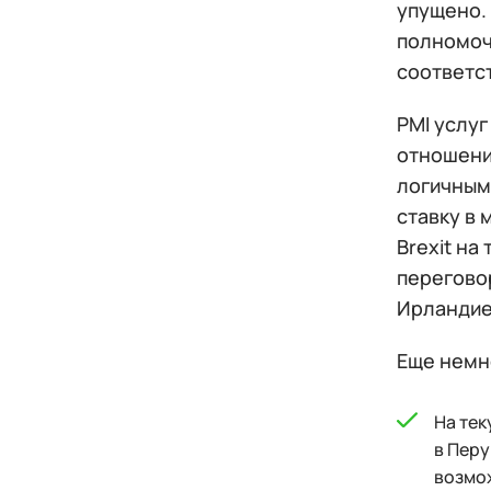
упущено. 
полномочи
соответст
PMI услу
отношени
логичным 
ставку в
Brexit н
переговор
Ирландие
Еще немн
На тек
в Перу
возмо