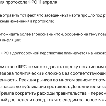
я протокола ФРС 11 апреля:
 отразить тот факт, что заседание 21 марта прошло под 
жные изменения в протоколе;
т ожидать более агрессивный тон, особенно на тему по
я инфляции;
 ФРС в долгосрочной перспективе планируется на низких
ем этапе ФРС не может давать оценку негативным 
езерва политически и сложно без соответствующих
нность. Реакция рынков во многом зависит от отче
о часов до публикации протокола. Дополнительны
Трампа сократить расходы правительства − пересм
ый две недели назад, так что следим за новостями