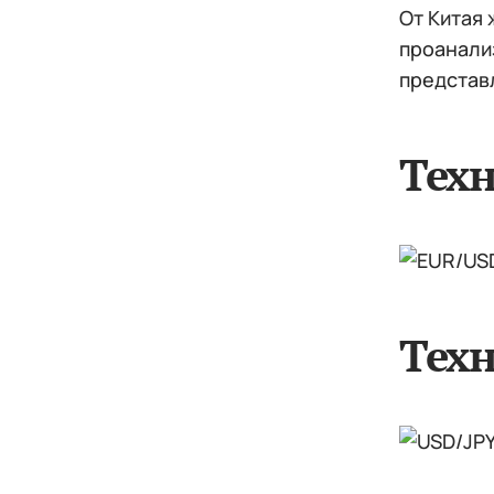
От Китая 
проанали
представ
Тех
Техн