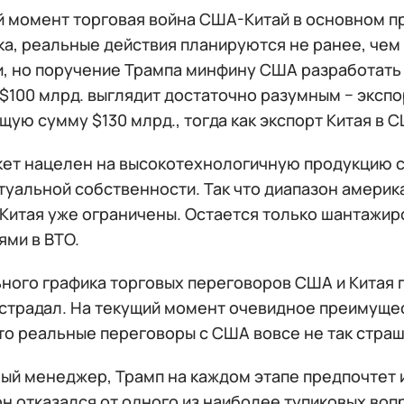
й момент торговая война США-Китай в основном п
а, реальные действия планируются не ранее, чем 
и, но поручение Трампа минфину США разработать
$100 млрд. выглядит достаточно разумным − эксп
щую сумму $130 млрд., тогда как экспорт Китая в С
кет нацелен на высокотехнологичную продукцию с
уальной собственности. Так что диапазон америка
 Китая уже ограничены. Остается только шантажи
ями в ВТО.
ного графика торговых переговоров США и Китая п
острадал. На текущий момент очевидное преимущес
то реальные переговоры с США вовсе не так страш
ный менеджер, Трамп на каждом этапе предпочтет 
он отказался от одного из наиболее тупиковых во