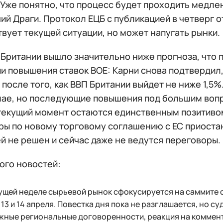
Уже понятно, что процесс будет проходить медлен
й Драги. Протокол ЕЦБ с публикацией в четверг о
вует текущей ситуации, но может напугать рынки.
г Британии вышло значительно ниже прогноза, что
и повышения ставок ВOЕ: Карни снова подтвердил
после того, как ВВП Британии выйдет не ниже 1,5%
 мае, но последующие повышения под большим воп
а текущий момент остаются единственным позитиво
ы по новому торговому соглашению с ЕС приостано
й не решен и сейчас даже не ведутся переговоры.
ого новостей:
ущей неделе сырьевой рынок сфокусируется на саммите 
 13 и 14 апреля. Повестка дня пока не разглашается, но с
жные региональные договоренности, реакция на коммен