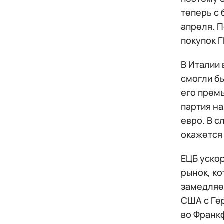
теперь с
апреля. 
покупок Г
В Италии 
смогли б
его прем
партия на
евро. В с
окажется
ЕЦБ уско
рынок, к
замедляет
США с Ге
во Франкф