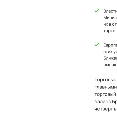
Власти
Минист
их в 
торгов
Европа
этих у
Ближай
рынок 
Торговые
главными
торговый
баланс Бр
четверг 