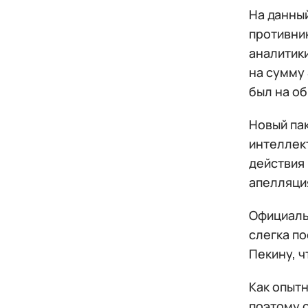
На данны
противник
аналитик
на сумму 
был на об
Новый па
интеллект
действия
апелляци
Официаль
слегка п
Пекину, ч
Как опыт
поэтому 