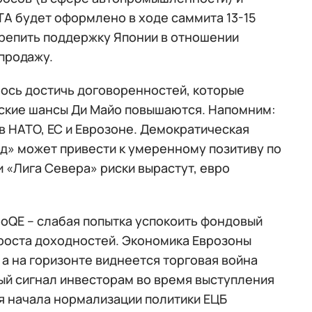
А будет оформлено в ходе саммита 13-15
крепить поддержку Японии в отношении
 продажу.
лось достичь договоренностей, которые
еские шансы Ди Майо повышаются. Напомним:
в НАТО, ЕС и Еврозоне. Демократическая
езд» может привести к умеренному позитиву по
и «Лига Севера» риски вырастут, евро
роQE – слабая попытка успокоить фондовый
 роста доходностей. Экономика Еврозоны
а на горизонте виднеется торговая война
ый сигнал инвесторам во время выступления
ля начала нормализации политики ЕЦБ