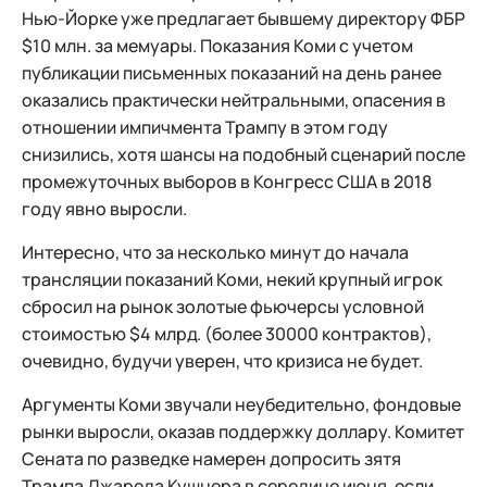
Нью-Йорке уже предлагает бывшему директору ФБР
$10 млн. за мемуары. Показания Коми с учетом
публикации письменных показаний на день ранее
оказались практически нейтральными, опасения в
отношении импичмента Трампу в этом году
снизились, хотя шансы на подобный сценарий после
промежуточных выборов в Конгресс США в 2018
году явно выросли.
Интересно, что за несколько минут до начала
трансляции показаний Коми, некий крупный игрок
сбросил на рынок золотые фьючерсы условной
стоимостью $4 млрд. (более 30000 контрактов),
очевидно, будучи уверен, что кризиса не будет.
Аргументы Коми звучали неубедительно, фондовые
рынки выросли, оказав поддержку доллару. Комитет
Сената по разведке намерен допросить зятя
Трампа Джареда Кушнера в середине июня, если