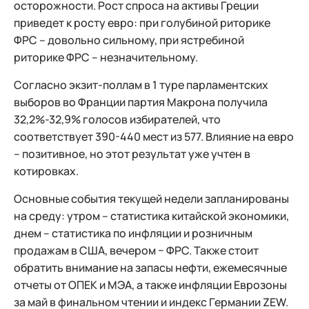
осторожности. Рост спроса на активы Греции
приведет к росту евро: при голубиной риторике
ФРС – довольно сильному, при ястребиной
риторике ФРС – незначительному.
Согласно экзит-поллам в 1 туре парламентских
выборов во Франции партия Макрона получила
32,2%-32,9% голосов избирателей, что
соответствует 390-440 мест из 577. Влияние на евро
– позитивное, но этот результат уже учтен в
котировках.
Основные события текущей недели запланированы
на среду: утром – статистика китайской экономики,
днем – статистика по инфляции и розничным
продажам в США, вечером − ФРС. Также стоит
обратить внимание на запасы нефти, ежемесячные
отчеты от ОПЕК и МЭА, а также инфляции Еврозоны
за май в финальном чтении и индекс Германии ZEW.