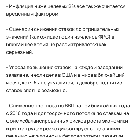
- Инфляция ниже целевых 2% все так же считается
временным фактором.
- Сценарий снижения ставок до отрицательных
значений (как ожидает один из членов ФРС) в
ближайшее время не рассматривается как
серьезный.
- Угроза повышения ставок на каждом заседании
заявлена, и если дела в США и в мире в ближайший
месяц хотя бы не ухудшится, в декабре поднятие
ставок вполне возможно.
- Снижение прогноза по ВВП на три ближайших года
с 2016 года и долгосрочного потолка по ставкам на
фоне «сбалансированных рисков роста экономики
и рынка труда» резко диссонирует с недавними
речами о неуклонном и бесповоротном развитии.