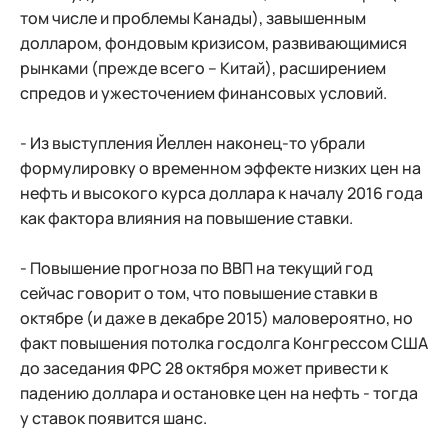
том числе и проблемы Канады), завышенным
долларом, фондовым кризисом, развивающимися
рынками (прежде всего – Китай), расширением
спредов и ужесточением финансовых условий.
- Из выступления Йеллен наконец-то убрали
формулировку о временном эффекте низких цен на
нефть и высокого курса доллара к началу 2016 года
как фактора влияния на повышение ставки.
- Повышение прогноза по ВВП на текущий год
сейчас говорит о том, что повышение ставки в
октябре (и даже в декабре 2015) маловероятно, но
факт повышения потолка госдолга Конгрессом США
до заседания ФРС 28 октября может привести к
падению доллара и остановке цен на нефть - тогда
у ставок появится шанс.