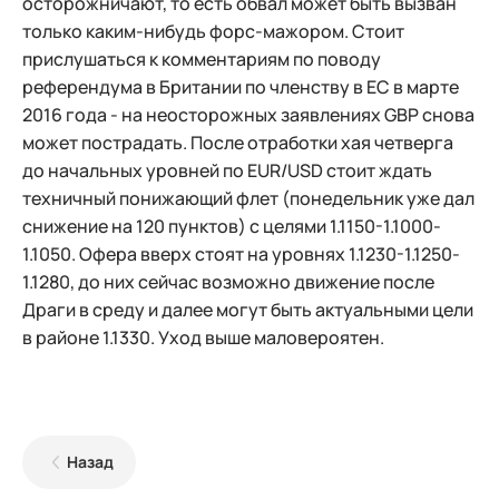
осторожничают, то есть обвал может быть вызван
только каким-нибудь форс-мажором. Стоит
прислушаться к комментариям по поводу
референдума в Британии по членству в ЕС в марте
2016 года - на неосторожных заявлениях GBP снова
может пострадать. После отработки хая четверга
до начальных уровней по EUR/USD стоит ждать
техничный понижающий флет (понедельник уже дал
снижение на 120 пунктов) с целями 1.1150-1.1000-
1.1050. Офера вверх стоят на уровнях 1.1230-1.1250-
1.1280, до них сейчас возможно движение после
Драги в среду и далее могут быть актуальными цели
в районе 1.1330. Уход выше маловероятен.
Назад