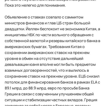
Пока это нелегко для понимания.
Объявление о ставках совпало с саммитом
министров финансов и глав ЦБ стран большой
двадцатки. Йеллен беспокоит не экономика Китая, а
инициативы НБК по части вольного обращения с
собственной валютой и резервы китайского банка в
американских бумагах. Требования Китая о
сохранении американских ставок на прежнем
уровне в обмен на отсутствие дальнейшей
девальвации юаня вполне могли быть предметом
взаимных договоренностей, что и вылилось в
сохранение ставок на прежнем уровне. ЕЦБ снизил
потолок для финансирования банков в рамках ELA с
89.1 млрд. до 88.9 млрд. евро по просьбе Банка
Греции в связи с озвученным улучшением общей
ситуации и стабилизации частных вкладов. Греция
закрепила за собой место в Еврозоне, поэтому