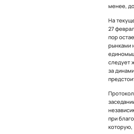
менее, д
На текущ
27 феврал
пор оста
рынками 
единомыш
следует 
за динам
предстои
Протокол
заседании
независим
при благо
которую, 