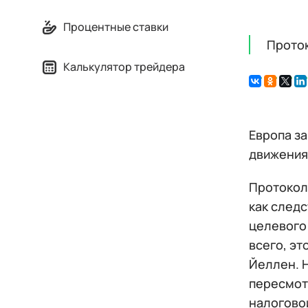
Процентные ставки
Проток
Калькулятор трейдера
Европа за
движения
Протокол
как след
целевого
всего, эт
Йеллен. 
пересмот
налогово