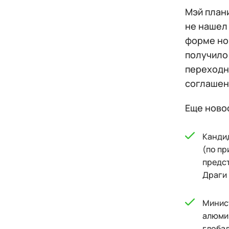
Мэй плани
не нашел 
форме но
получило 
переходн
соглашен
Еще новос
Кандид
(по пр
предст
Драги 
Минис
алюмин
глобал