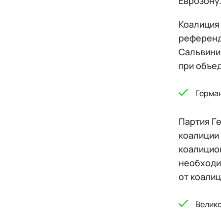
Еврозону
Коалиция 
референд
Сальвини
при объед
Герма
Партия Г
коалиции
коалицио
необходи
от коалиц
Велик