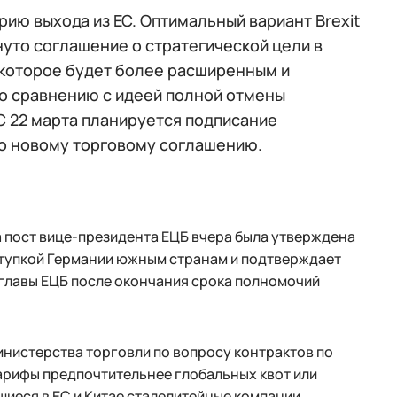
рию выхода из ЕС. Оптимальный вариант Brexit
нуто соглашение о стратегической цели в
 которое будет более расширенным и
по сравнению с идеей полной отмены
С 22 марта планируется подписание
по новому торговому соглашению.
 пост вице-президента ЕЦБ вчера была утверждена
уступкой Германии южным странам и подтверждает
главы ЕЦБ после окончания срока полномочий
нистерства торговли по вопросу контрактов по
тарифы предпочтительнее глобальных квот или
иеся в ЕС и Китае сталелитейные компании.