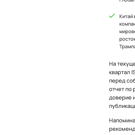
Китай 
компан
мирово
ростом
Трамп
На текущ
квартал 
перед со
отчет по
доверие 
публикаци
Напоминае
рекоменд