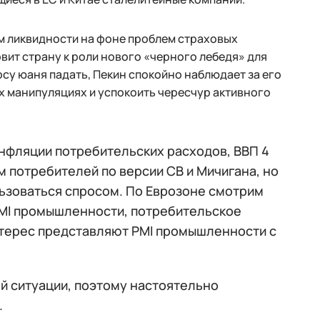
ем ликвидности на фоне проблем страховых
вит страну к роли нового «черного лебедя» для
су юаня падать, Пекин спокойно наблюдает за его
ых манипуляциях и успокоить чересчур активного
нфляции потребительских расходов, ВВП 4
 потребителей по версии СВ и Мичигана, но
льзоваться спросом. По Еврозоне смотрим
 PMI промышленности, потребительское
нтерес представляют PMI промышленности с
ой ситуации, поэтому настоятельно
.