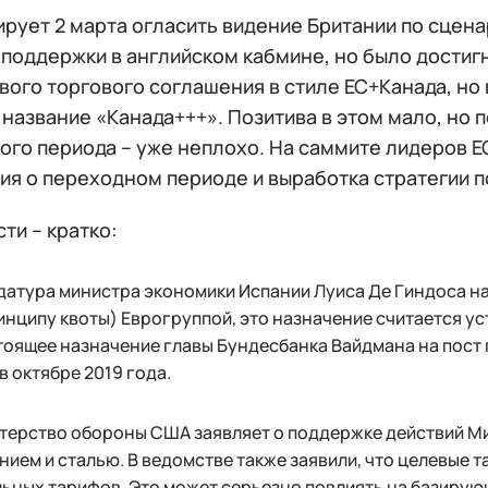
рует 2 марта огласить видение Британии по сцена
поддержки в английском кабмине, но было достиг
вого торгового соглашения в стиле ЕС+Канада, но
название «Канада+++». Позитива в этом мало, но 
ого периода – уже неплохо. На саммите лидеров Е
ия о переходном периоде и выработка стратегии 
ти – кратко:
атура министра экономики Испании Луиса Де Гиндоса на
инципу квоты) Еврогруппой, это назначение считается 
оящее назначение главы Бундесбанка Вайдмана на пост 
в октябре 2019 года.
терство обороны США заявляет о поддержке действий Ми
ием и сталью. В ведомстве также заявили, что целевые 
ьных тарифов. Это может серьезно повлиять на базирующ