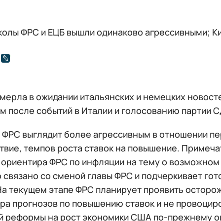
олы ФРС и ЕЦБ вышли одинаково агрессивными; Ки
мерла в ожидании итальянских и немецких новосте
м после событий в Италии и голосованию партии С
 ФРС выглядит более агрессивным в отношении пер
ствие, темпов роста ставок на повышение. Примеч
 ориентира ФРС по инфляции на тему о возможном 
о связано со сменой главы ФРС и подчеркивает го
На текущем этапе ФРС планирует проявить осторож
ра прогнозов по повышению ставок и не провоцир
й реформы на рост экономики США по-прежнему о