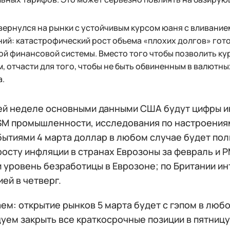
вернулся на рынки с устойчивым курсом юаня с вливани
ий: катастрофический рост объема «плохих долгов» гото
й финансовой системы. Вместо того чтобы позволить кур
, отчасти для того, чтобы не быть обвиненным в валютн
а.
ей неделе основными данными США будут цифры и
ISM промышленности, исследования по настроениям
бытиями 4 марта доллар в любом случае будет по
 росту инфляции в странах Еврозоны за февраль и
и уровень безработицы в Еврозоне; по Британии и
ей в четверг.
м: открытие рынков 5 марта будет с гэпом в люб
уем закрыть все краткосрочные позиции в пятницу