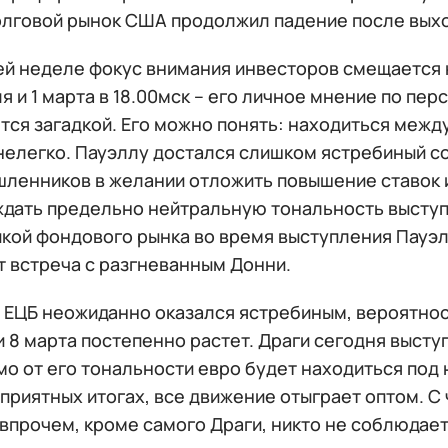
олговой рынок США продолжил падение после выхо
ей неделе фокус внимания инвесторов смещается 
я и 1 марта в 18.00мск – его личное мнение по пе
ется загадкой. Его можно понять: находиться меж
нелегко. Пауэллу достался слишком ястребиный со
ленников в желании отложить повышение ставок и
ждать предельно нейтральную тональность выступ
икой фондового рынка во время выступления Пауэл
т встреча с разгневанным Донни.
 ЕЦБ неожиданно оказался ястребиным, вероятнос
 8 марта постепенно растет. Драги сегодня высту
о от его тональности евро будет находиться под 
приятных итогах, все движение отыграет оптом. С
впрочем, кроме самого Драги, никто не соблюдает