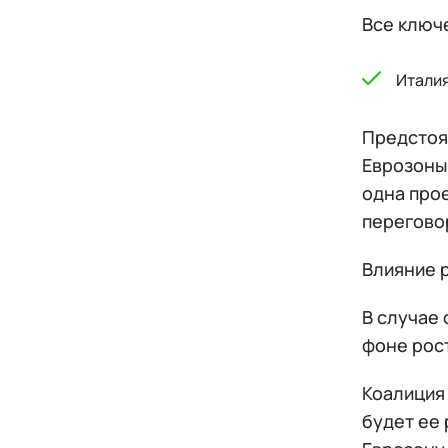
Все ключ
Итали
Предстоя
Еврозоны,
одна про
перегово
Влияние 
В случае
фоне рос
Коалиция
будет ее