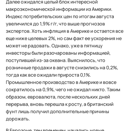
Далее ожидался целый блок интересной
макроэкономической информации из Америки.
Индекс потребительских цен по итогам августа
увеличился до 1,9% г/г, что выше прогнозов
экспертов. Хоть инфляция в Америке и остается все
еще ниже целевых 2%, но сам факт ее ускорения не
может не радовать. Однако, уже в пятницу
инвесторы были разочарованы информацией,
поступившей из-за океана. Выяснилось, что
розничные продажи в августе снизились на 0,2%,
тогда как все ожидали прироста 0,1%.
Промышленное производство в Америке и вовсе
сократилось на 0,9%, чего не ожидал никто. Таким
образом, евровалюта, после нескольких дней
перерыва, вновь перешла к росту, а британский
фунт лишь получил дополнительные причины
дорожать.
В Еврозоне, тем временем, начались новые