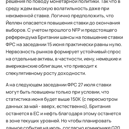
решения по поводу монетарной политики. Так что в
среду ждем высокую волатильность даже при
неизменной ставке. Логично предположить, что
Йеллен опасается повышения ставки до окончания
выборов. С учетом прошлого NFP и предстоящего
референдума Британии шансы на повышение ставки
ФРС на заседании 15 июня практически равны нулю.
Нервозность рынков формирует устойчивый спрос
на отдельные активы, в частности, иену, немецкие и
американские облигации, что приводит к
спекулятивному росту доходности.
А на следующем заседании ФРС 27 июля ставки
могут быть повышены только при условии, что
статистика июня будет выше 150К (с пересмотром
данных за май - вверх, естественно), Британия
останется в ЕС и нефть благодаря этому останется
в зоне текущих уровней. Но чтобы планировать
данное событие на июль, согласно коммюнике G20