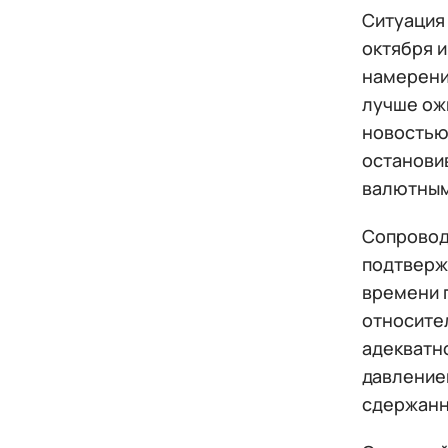
Ситуация
октября 
намерени
лучше ож
новостью
останови
валютным
Сопровод
подтверж
времени 
относите
адекватно
давление
сдержанн