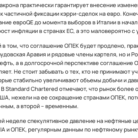
крона практически гарантирует внесение изменени
к частичной фиксации кэрри-сделок на евро. Коне
ание евроQE до момента выборов в Италии в начал
ост инфляции в странах ЕC, а это маловероятно с 
в том, что соглашение ОПЕК будет продлено, прак
удовская Аравия и рядовые члены картеля, но и Ро
нефть, а в долгосрочной перспективе соглашение 
яет. Не стоит забывать о тех, кто не принимают у
орые стабильно увеличивают объемы добычи и да
 В Standard Chartered отмечают, что рынок более
США, нежели на ее сокращение странами ОПЕК, пот
чным, а второй – временным.
ей неделе спекулятивное давление на нефтяные це
IA и ОПЕК, регулярным данным по нефтяному рынку