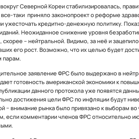
 вокруг Северной Кореи стабилизировалась, прав
и все-таки приняло законопроект о реформе здрав
и ужесточать кредитно-денежную политику. Показ
иданий. Неожиданное снижение уровня безработиц
, скорее – нейтральной. Видимо, за неё и зацепи
вших его рост. Возможно, что их целью будет дос
 парам.
ительное заявление ФРС было выдержано в нейтра
дает готовность американской экономики к повыш
публикации данного протокола уже появятся данны
льно достижения цели ФРС по инфляции будут ниве
й − внимание рынка было привязано к выборам во 
м, если комментарии членов ФРС относительно ию
ыми.