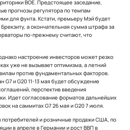
 риторики ВOЕ. Предстоящее заседание,
ные прогнозы регулятора по темпам
ми для фунта. Кстати, премьеру Мэй будет
 Брекзиту, а окончательная сумма штрафа за
ерваторы по-прежнему считают, что
 однако настроение инвесторов может резко
ках уже не вызывает оптимизма, а летний
авилам против фундаментальных факторов.
н G7 и G20 11-13 мая будет обсуждение
соглашений, перспектив введения
ики. Идет согласование форматов дальнейших
к на саммитах G7 26 мая и G20 7 июля.
 потребителей и розничные продажи США, по
ции в апреле в Германии и рост ВВП в