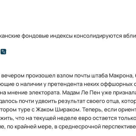
канские фондовые индексы консолидируются вбли
у вечером произошел взлом почты штаба Макрона,
ющие о наличии у претендента неких оффшорных с
 на мнение электората. Мадам Ле Пен уже признал
удалось почти удвоить результат своего отца, кот
 втором туре с Жаком Шираком. Теперь, если орие
ить, что на текущей неделе евро остается только
е, по крайней мере, в среднесрочной перспективе