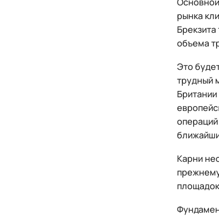
Основной
рынка кл
Брекзита
объема тр
Это буде
трудный 
Британии
европейс
операций 
ближайши
Карни нео
прежнему
площадок
Фундамен