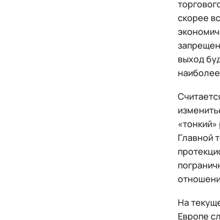
торгового
скорее вс
экономич
запрещен
выход бу
наиболее
Считаетс
изменить
«тонкий»
Главной т
протекци
погранич
отношени
На текущ
Европе сл