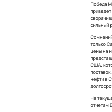
Победа Ма
приведет 
сворачив
сильный р
Сомнений 
только Са
цены на 
представл
США, кот
поставок.
нефти в 
долгосро
На текущ
отчетам E