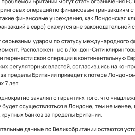
 проблемой Британии могут стать ограничения ЕС
иринговых операций по финансовым транзакциям с
 такие финансовые учреждения, как Лондонская кл
анзакций в евро) окажутся вне законодательной с
т серьезным ударом по статусу международного ф
момент. Расположенные в Лондон-Сити клиринговы
 и перенести свои операции в континентальную Ев
ких регуляторных властей, согласившись на контр
за пределы Британии приведет к потере Лондоном 
х 7 лет
днократно заявлял о гарантиях того, что «надлеж
 будет осуществляться в Лондоне, тем не менее,
 крупных банков за пределы Британии.
тальные данные по Великобритании остаются ус