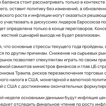
 баланса стоит рассматривать только в контексте
его, оставит политику без изменений, а обновлен
еского роста и инфляции могут оказаться решающи
о участвовать в дискуссиях лидеров Евросоюза по
дет определена только в конце переговоров. Конс
 жесткий сценарий выхода не будет реализован.
я, что основные стрессы текущего года пройдены,
ся по другим причинам. Снижение на сырьевых рын
 рынок позволяет спекулянтам играть по своим пр
емой саммитов министров финансов и глав ЦБ стра
онизма Трампа, рисков перезаключения торговых 
ного налога в США, монетарной и валютной полит
й с США с достижением окончательных формулирово
ей неделе основными данными будут инфляция цен
едует отследить финальное чтение по росту инфля