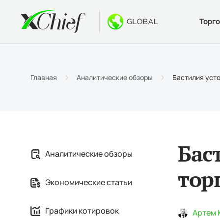
Торг
Условия
Десктоп 
Бонусы
О компан
Типы 
MetaTr
Безде
Почему
Главная
Аналитические обзоры
Бастилия усто
Специ
Веб-те
Приве
Новос
Маржи
Метат
$1000
Вакан
MetaTr
Конку
Бас
Аналитические обзоры
MetaTr
тор
Экономические статьи
Графики котировок
Артем 