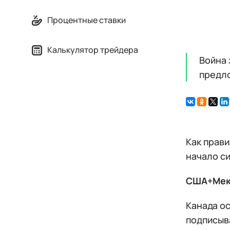
Процентные ставки
Калькулятор трейдера
Война 
предло
Как прав
начало с
США+Мекс
Канада о
подписыв