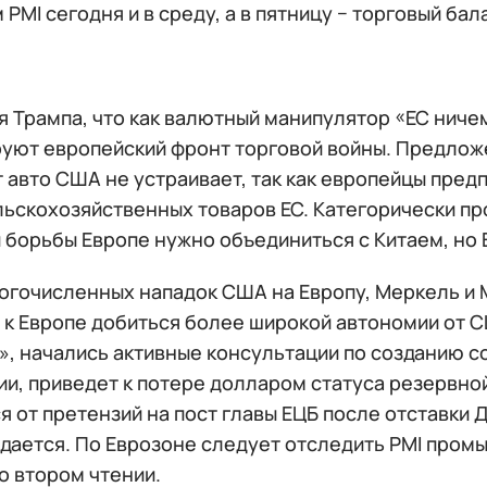
 PMI сегодня и в среду, а в пятницу − торговый бал
 Трампа, что как валютный манипулятор «ЕС ниче
руют европейский фронт торговой войны. Предлож
 авто США не устраивает, так как европейцы пред
льскохозяйственных товаров ЕС. Категорически пр
борьбы Европе нужно объединиться с Китаем, но ЕС
гочисленных нападок США на Европу, Меркель и М
 к Европе добиться более широкой автономии от С
», начались активные консультации по созданию с
ии, приведет к потере долларом статуса резервно
я от претензий на пост главы ЕЦБ после отставки Д
ается. По Еврозоне следует отследить PMI промы
о втором чтении.