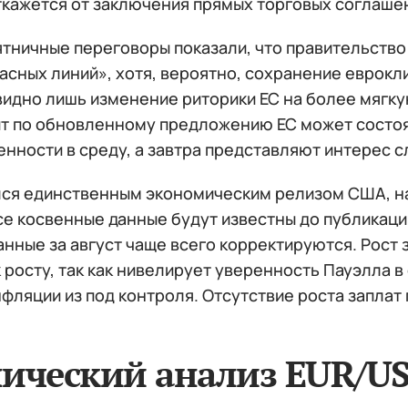
ткажется от заключения прямых торговых соглаше
ятничные переговоры показали, что правительство
асных линий», хотя, вероятно, сохранение еврокл
видно лишь изменение риторики ЕС на более мягку
ит по обновленному предложению ЕС может состоя
нности в среду, а завтра представляют интерес с
лся единственным экономическим релизом США, н
се косвенные данные будут известны до публикаци
анные за август чаще всего корректируются. Рост
 росту, так как нивелирует уверенность Пауэлла в
фляции из под контроля. Отсутствие роста заплат
нический анализ EUR/U