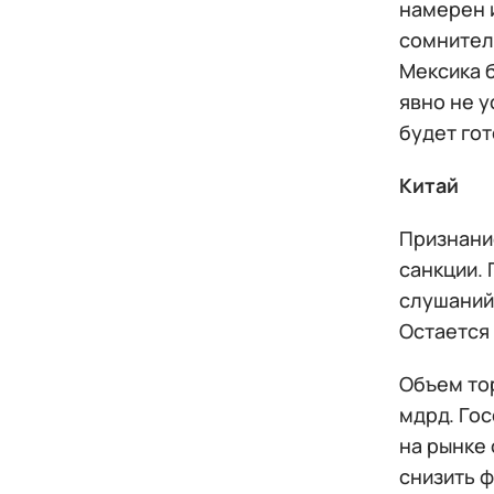
намерен 
сомнител
Мексика 
явно не у
будет гот
Китай
Признани
санкции. 
слушаний
Остается 
Объем то
мдрд. Го
на рынке
снизить ф