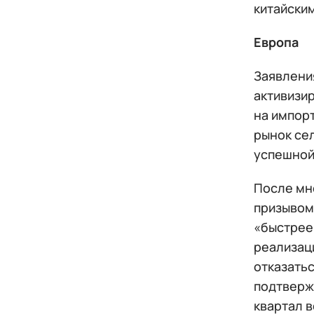
китайским
Европа
Заявления
активизи
на импорт
рынок се
успешной 
После мно
призывом
«быстрее
реализац
отказатьс
подтвержд
квартал в