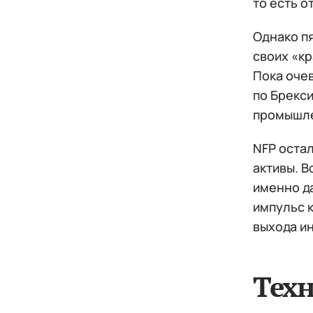
то есть о
Однако п
своих «кр
Пока оче
по Брекс
промышле
NFP оста
активы. В
именно д
импульс к
выхода ин
Тех