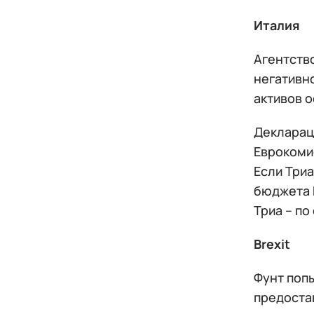
Италия
Агентство
негативно
активов 
Деклараци
Еврокоми
Если Триа
бюджета 
Триа – по
Brexit
Фунт попы
предоста