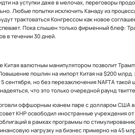
идти на уступки даже в мелочах, переговоры прод
ьно. Любые попытки исключить Канаду из процесс
будут трактоваться Конгрессом как новое соглаше
спевает. Пока слышен только фирменный блеф: Тр
ов в течении 30 дней.
е Китая валютным манипулятором позволит Трампу
Повышение пошлин на импорт Китая на $200 млрд.
 5 сентября, но без перезаключения NAFTA такой 
надеяться, что это только очередной раунд твитт
рговли оффшорным юанем паре с долларом США в и
ссовет КНР освободил иностранные учреждения от
 облигаций в рамках программы по стимулировани
инансовую нагрузку на бизнес примерно на 45 млр