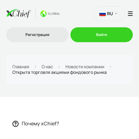
RU
Регистрация
Войти
Торговля
Главная
О нас
Новости компании
Открыта торговля акциями фондового рынка
Платформы
Промо
О нас
Почему xChief?
Партнеру