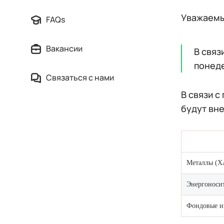
Уважаемы
FAQs
Вакансии
В связ
понеде
Связаться с нами
В связи с
будут вн
Металлы (
Энергонос
Фондовые и