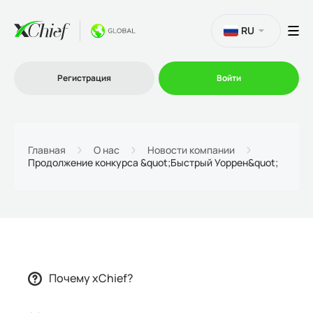
RU
Регистрация
Войти
Торговля
Главная
О нас
Новости компании
Продолжение конкурса &quot;Быстрый Уоррен&quot;
Платформы
Промо
О нас
Почему xChief?
Партнеру