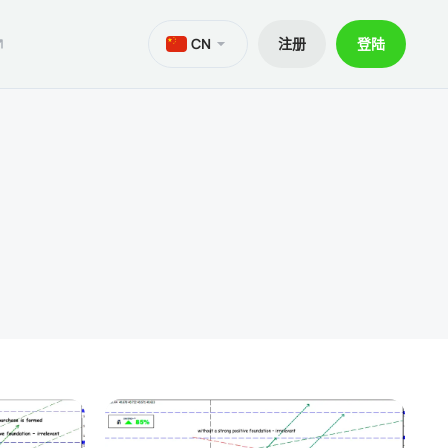
CN
注册
登陆
M
aTrader 5安卓版
ers World Cup
文件
交易
iOS的MetaTrader 5
30% 訂金
贷款
aTrader 4 安卓版
交易套餐 V9
和出金
iOS的MetaTrader 4
ief移动应用程序