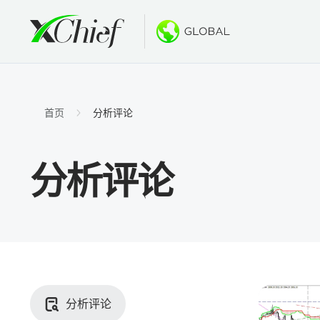
条件
桌面和网
奖金
关于
账户类
MetaTr
无存款
为什么选
首页
分析评论
伊斯兰
MetaT
欢迎奖
公司新
分析评论
合约细
适用于Ma
新的PA
工作机
保证金
MetaTr
GOLD
MetaT
适用于Ma
分析评论