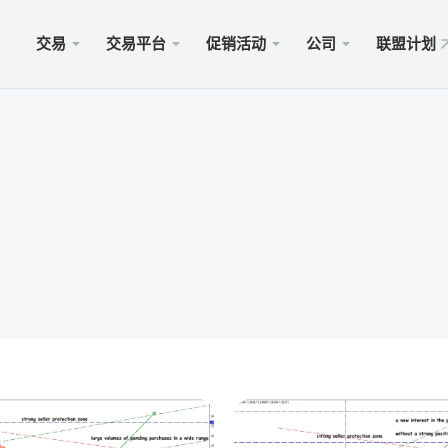
交易
交易平台
促销活动
公司
联盟计划
站
服务
移动
促销
合法的
型
ader 5
奖金100美元
择xChief
PAM
Met
Trad
法律
账户
rader 5网络终端
金高达500美元
闻
跟单
适用于
保險 
则
cOS的MetaTrader 5
MM为1000美元
会
商业
Met
特别
要求
ader 4
 WHALE大赛5000美元
入金
适用于
rader 4网络终端
xCh
cOS的MetaTrader 4