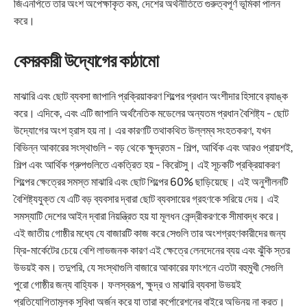
জিএনপিতে তার অংশ অপেক্ষাকৃত কম, দেশের অর্থনীতিতে গুরুত্বপূর্ণ ভূমিকা পালন
করে।
বেসরকারী উদ্যোগের কাঠামো
মাঝারি এবং ছোট ব্যবসা জাপানি প্রক্রিয়াকরণ শিল্পের প্রধান অংশীদার হিসাবে র‌্যাঙ্ক
করে। এদিকে, এবং এটি জাপানি অর্থনৈতিক মডেলের অন্যতম প্রধান বৈশিষ্ট্য - ছোট
উদ্যোগের অংশ হ্রাস হয় না। এর কারণটি তথাকথিত উল্লম্ব সংহতকরণ, যখন
বিভিন্ন আকারের সংস্থাগুলি - বড় থেকে ক্ষুদ্রতম - শিল্প, আর্থিক এবং আরও প্রায়শই,
শিল্প এবং আর্থিক গ্রুপগুলিতে একত্রিত হয় - কিরেটসু। এই সূচকটি প্রক্রিয়াকরণ
শিল্পের ক্ষেত্রের সমস্ত মাঝারি এবং ছোট শিল্পের 60% ছাড়িয়েছে। এই অনুশীলনটি
বৈশিষ্ট্যযুক্ত যে এটি বড় ব্যবসার দ্বারা ছোট ব্যবসায়ের গ্রহণকে সরিয়ে দেয়। এই
সমস্যাটি দেশের আইন দ্বারা নিয়ন্ত্রিত হয় যা মূলধন কেন্দ্রীকরণকে সীমাবদ্ধ করে।
এই জাতীয় গোষ্ঠীর মধ্যে যে বাজারটি কাজ করে সেগুলি তার অংশগ্রহণকারীদের জন্য
ফ্রি-মার্কেটের চেয়ে বেশি লাভজনক কারণ এই ক্ষেত্রে লেনদেনের ব্যয় এবং ঝুঁকি স্তর
উভয়ই কম। তদুপরি, যে সংস্থাগুলি বাজারে আকারের ফাংশনে এতটা বহুমুখী সেগুলি
পুরো গোষ্ঠীর জন্য বাহ্যিক। ফলস্বরূপ, ক্ষুদ্র ও মাঝারি ব্যবসা উভয়ই
প্রতিযোগিতামূলক সুবিধা অর্জন করে যা তারা কর্পোরেশনের বাইরে অভিনয় না করত।