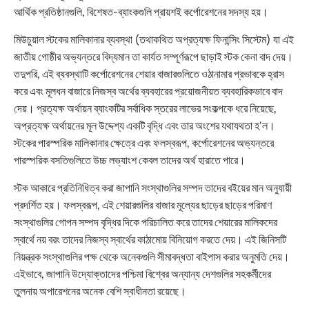
আর্থিক প্রতিষ্ঠানগুলি, বিশেষত-ব্যাংকগুলি প্রায়শই কর্পোরেশনের সদস্য হয়।
মিউচুয়াল স্টকের মালিকানার ব্যবস্থা (তথাকথিত অপ্রত্যক্ষ ফিনান্সিং সিস্টেম) যা এই
জাতীয় গোষ্ঠীর অভ্যন্তরে বিদ্যমান তা কার্যত সম্পূর্ণরূপে ছাড়াই স্টক কেনা বাদ দেয়।
তদুপরি, এই ব্যবস্থাটি কর্পোরেশনের শেয়ার বাজারগুলিতে ওঠানামার প্রভাবকে হ্রাস
করে এবং মূলধন বাজারে নিজস্ব অর্থের ব্যবহারের প্রয়োজনীয়ত ব্যবহারিকভাবে বাদ
দেয়। প্রত্যক্ষ অর্থায়ন ব্যাংকটির সর্বাধিক স্তরের লাভের সংকল্পকে ধরে নিয়েছে,
অপ্রত্যক্ষ অর্থায়নের মূল উদ্দেশ্য একটি বৃদ্ধি এবং তার অংশের যথাযথতা হ'ল।
স্টকের পারস্পরিক মালিকানার ক্ষেত্রে এবং ফলস্বরূপ, কর্পোরেশনের অভ্যন্তরে
পারস্পরিক বসতিগুলিতে উচ্চ লভ্যাংশ কেবল তাদের অর্থ হারাতে পারে।
স্টক আকারে প্রতিনিধিত্ব করা জাপানি সংস্থাগুলির সম্পদ তাদের বইয়ের মান অনুযায়ী
প্রদর্শিত হয়। ফলস্বরূপ, এই শেয়ারগুলির বাজার মূল্যের ছাড়ের ছাড়ের পরিমাণ
সংস্থাগুলির গোপন সম্পদ বৃদ্ধির দিকে পরিচালিত করে তাদের শেয়ারের মালিকদের
স্বার্থে নয় বরং তাদের নিজস্ব স্বার্থের কাঠামোয়
বিনিয়োগ করতে দেয়। এই জিনিসটি
নিয়ন্ত্রক সংস্থাগুলির পক্ষ থেকে অনেকগুলি সীমাবদ্ধতা বাইপাস করার অনুমতি দেয়।
এইভাবে, জাপানি উদ্যোক্তাদের পশ্চিমা বিশ্বের অন্যান্য দেশগুলির সহকর্মীদের
তুলনায় অপারেশনের অনেক বেশি স্বাধীনতা রয়েছে।