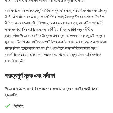
রাখে। এই জাতীয় লেনদেন সরাসরি ইয়েনের হারকে প্রভাবিত করে।
আর একটি জাপানের গুরুত্বপূর্ণ আর্থিক সংস্থা হ'ল এজেন্সি ফর ইকোনমিক এবংরাজস্ব
নীতি, যা সাধারণভাবে এবং পৃথক অর্থনৈতিক কর্মসূচির জন্য উভয় দেশের অর্থনৈতিক
নীতি সমন্বয়ের জন্য দায়ী।বিশেষত, তারা হয়বেকারত্ব স্তর, রফতানি ও আমদানি
কার্যক্রম ইত্যাদি প্রোগ্রামদেশের অর্থনীতি, বাণিজ্য ও শিল্প মন্ত্রক নীতি ও
ঘোষণাগুলির ইয়েন হারের উপর উল্লেখযোগ্য প্রভাব ফেলছে। যেহেতু এই সংস্থার
মূল লক্ষ্য বিদেশী বাজারগুলিতে জাপানি উত্পাদনকারীদের আগ্রহের সুরক্ষা
এবং অন্যান্য
মুদ্রার বিষয়ে ইয়েনের কম হার জাপানি পণ্যগুলিকে আন্তর্জাতিক বাজারে আরও
আকর্ষণীয় করে তোলে, তাই এই মন্ত্রকটি সরাসরি জাতীয় মুদ্রার হার হ্রাস সম্পর্কে
সরাসরি আগ্রহী।
গুরুত্বপূর্ণ সূচক এবং সমীক্ষা
ইয়েন এক্সচেঞ্জ হারে সর্বাধিক প্রভাব ফেলেছে এমন প্রধান সামষ্টিক অর্থনৈতিক
সূচকগুলি:
জিডিপি;