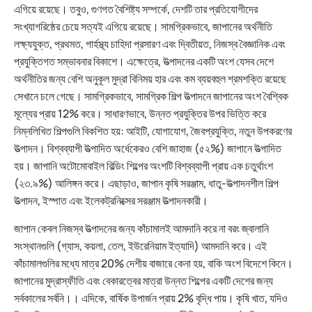
এগিয়ে রয়েছে। তবুও, গুণগত বৈশিষ্ট্য সম্পর্কে, দেশটি তার প্রতিযোগীদের
সংখ্যাগরিষ্ঠের চেয়ে সত্যই এগিয়ে রয়েছে। সামগ্রিকভাবে, জাপানের অর্থনীতি
লক্ষ্যযুক্ত, প্রথমত, গার্হস্থ্য চাহিদা প্রসারণ এবং দ্বিতীয়ত, নিজস্ব বৈজ্ঞানিক এবং
প্রযুক্তিগত সম্ভাবনার বিকাশে। এক্ষেত্রে, উত্পাদনের একটি অংশ যেসব দেশে
অর্থনীতির জন্য বেশি অনুকূল মুদ্রা বিনিময় হার এবং কম ব্যয়বহুল শ্রমশক্তি রয়েছে
সেখানে চলে গেছে। সামগ্রিকভাবে, সামগ্রিক শিল্প উত্পাদনে জাপানের অংশ বৈশ্বিক
মূল্যের প্রায় 12% করে। সাধারণভাবে, উন্নত প্রযুক্তির উপর ভিত্তি করে
নিম্নলিখিত শিল্পগুলি বিকশিত হয়: আইটি, যোগাযোগ, জৈবপ্রযুক্তি, নতুন উপকরণের
উত্পাদন। বিশ্বব্যাপী উত্পাদিত অর্ধেকেরও বেশি জাহাজ (৫২%) জাপানে উত্পাদিত
হয়। জাপানি অটোমোবাইল বিল্ডিং শিল্পের অংশটি বিশ্বব্যাপী প্রায় এক চতুর্থাংশ
(২৩.৯%) আলিঙ্গন করে। এছাড়াও, জাপান কৃষি সরঞ্জাম, ধাতু-উত্পাদনশীল শিল্প
উত্পাদন, ইস্পাত এবং ইলেকট্রনিক্সের সরঞ্জাম উত্পাদনকারী।
জাপান কেবল নিজস্ব উত্পাদনের জন্য কাঁচামালই আমদানি করে না বরং জ্বালানি
সংস্থানগুলি (গ্যাস, কয়লা, তেল, ইউরেনিয়াম ইত্যাদি) আমদানি করে। এই
কাঁচামালগুলির মধ্যে মাত্র 20% দেশীয় বাজারে কেনা হয়, বাকি অংশ বিদেশে কিনে।
জাপানের মুদ্রাস্ফীতি এবং বেকারত্বের মাত্রা উন্নত শিল্পের একটি দেশের জন্য
সর্বকালের সর্বনি।।
এদিকে, বার্ষিক উপার্জন প্রায় 2% বৃদ্ধি পায়। কৃষি খাত, যদিও