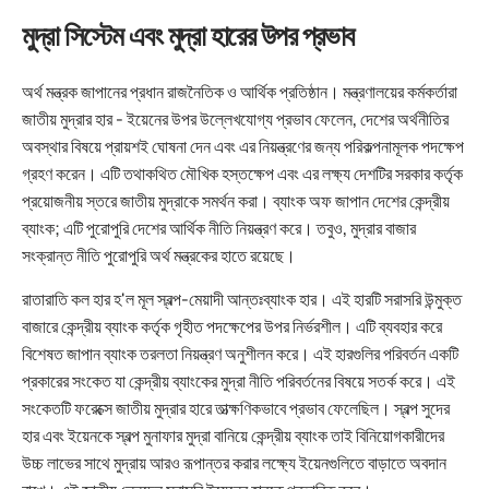
মুদ্রা সিস্টেম এবং মুদ্রা হারের উপর প্রভাব
অর্থ মন্ত্রক জাপানের প্রধান রাজনৈতিক ও আর্থিক প্রতিষ্ঠান। মন্ত্রণালয়ের কর্মকর্তারা
জাতীয় মুদ্রার হার - ইয়েনের উপর উল্লেখযোগ্য প্রভাব ফেলেন, দেশের অর্থনীতির
অবস্থার বিষয়ে প্রায়শই ঘোষনা দেন এবং এর নিয়ন্ত্রণের জন্য পরিকল্পনামূলক পদক্ষেপ
গ্রহণ করেন। এটি তথাকথিত মৌখিক হস্তক্ষেপ এবং এর লক্ষ্য দেশটির সরকার কর্তৃক
প্রয়োজনীয় স্তরে জাতীয় মুদ্রাকে সমর্থন করা। ব্যাংক অফ জাপান দেশের কেন্দ্রীয়
ব্যাংক; এটি পুরোপুরি দেশের আর্থিক নীতি নিয়ন্ত্রণ করে। তবুও, মুদ্রার বাজার
সংক্রান্ত নীতি পুরোপুরি অর্থ মন্ত্রকের হাতে রয়েছে।
রাতারাতি কল হার হ'ল মূল স্বল্প-মেয়াদী আন্তঃব্যাংক হার। এই হারটি সরাসরি উন্মুক্ত
বাজারে কেন্দ্রীয় ব্যাংক কর্তৃক গৃহীত পদক্ষেপের উপর নির্ভরশীল। এটি ব্যবহার করে
বিশেষত জাপান ব্যাংক তরলতা নিয়ন্ত্রণ অনুশীলন করে। এই হারগুলির পরিবর্তন একটি
প্রকারের সংকেত যা কেন্দ্রীয় ব্যাংকের মুদ্রা নীতি পরিবর্তনের বিষয়ে সতর্ক করে। এই
সংকেতটি ফরেক্সে জাতীয় মুদ্রার হারে তাত্ক্ষণিকভাবে প্রভাব ফেলেছিল। স্বল্প সুদের
হার এবং ইয়েনকে স্বল্প মুনাফার মুদ্রা বানিয়ে কেন্দ্রীয় ব্যাংক তাই বিনিয়োগকারীদের
উচ্চ লাভের সাথে মুদ্রায় আরও রূপান্তর করার লক্ষ্যে ইয়েনগুলিতে বাড়াতে অবদান