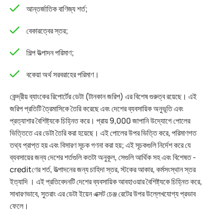
আন্তর্জাতিক বাণিজ্য শর্ত;
বেকারত্বের স্তর;
শিল্প উত্পাদন পরিমাণ;
বকেয়া অর্থ সরবরাহের পরিমাণ।
কেন্দ্রীয় ব্যাংকের রিপোর্টের ডেটা (টানকান জরিপ) এর বিশেষ গুরুত্ব রয়েছে। এই
জরিপ প্রতিটি ত্রৈমাসিকে তৈরি করেছে এবং দেশের ব্যবসায়িক অনুভূতি এবং
প্রত্যাশার বৈশিষ্ট্যকে চিহ্নিত করে। প্রায় 9,000 জাপানি উদ্যোগে পোলের
ভিত্তিতে এর ডেটা তৈরি করা হয়েছে। এই পোলের উপর ভিত্তি করে, পরিমাণগত
তথ্য প্রাপ্ত হয় এবং বিসারণ সূচক গণনা করা হয়; এই সূচকগুলি নির্দেশ করে যে
ব্যবসায়ের জন্য দেশের শর্তগুলি কতটা অনুকূল, সেগুলি আর্থিক সহ এবং বিশেষত -
creditণের শর্ত, উত্পাদনের জন্য চাহিদা স্তর, স্টকের আকার, কর্মসংস্থান স্তর
ইত্যাদি । এই প্রতিবেদনটি দেশের ব্যবসায়িক আবহাওয়ার বৈশিষ্ট্যকে চিহ্নিত করে,
সাধারণভাবে, সুতরাং এর ডেটা ইয়েন এক্সট চেঞ্জ রেটের উপর উল্লেখযোগ্য প্রভাব
ফেলে।