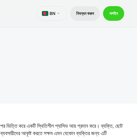
BN
নিবন্ধন করুন
লগইন
M
d এর জন্য মেটাট্রেডার 5
়ী লীগ
নথি
েডিং
 জন্য মেটাট্রেডার 5
ের 30% বীমা
 ক্রেডিট
d এর জন্য মেটাট্রেডার 4
ট্রেডার প্যাকেজ V9
বং উত্তোলন
 জন্য মেটাট্রেডার 4
f মোবাইল অ্যাপ
র উপর ভিত্তি করে একটি স্থিতিশীল প্যাসিভ আয় প্রদান করে। ব্যক্তি, ছোট
ি সহ ব্যবসায়ীদের আকৃষ্ট করতে সক্ষম এমন যেকোন ব্যক্তির জন্য এটি