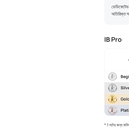
ডেডিকেটেড অ
অতিরিক্ত স
IB Pro
Beg
Silv
Gol
Pla
* 1 লটের জন্য কম