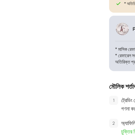
* অতিরি
* মাসিক রেফ
* রেফারেল স
অতিরিক্ত প্র
মৌলিক শর্তা
ট্রেডিং
গণনা কর
অ্যাফিল
চুক্তির