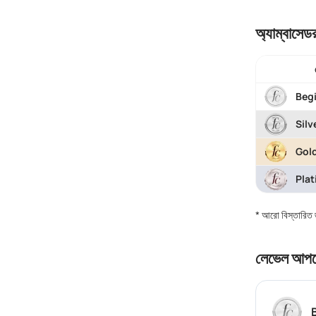
অ্যাম্বাসেড
Beg
Silv
Gol
Pla
* আরো বিস্তারিত 
লেভেল আপগ্