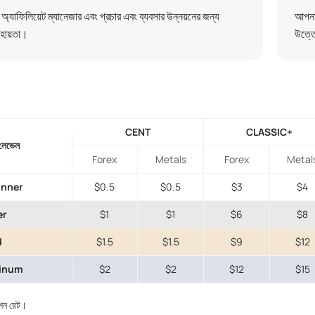
্যাফিলিয়েট ম্যানেজার এবং প্রচার এবং ব্যবসার উন্নয়নের জন্য
আপনার 
হায়তা।
উত্ত
CENT
CLASSIC+
লেভেল
Forex
Metals
Forex
Metal
inner
$0.5
$0.5
$3
$4
er
$1
$1
$6
$8
d
$1.5
$1.5
$9
$12
tinum
$2
$2
$12
$15
িশন রেট।