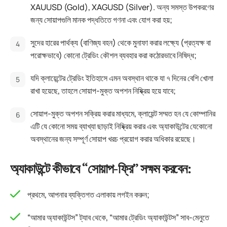
XAUUSD (Gold), XAGUSD (Silver). অন্য সমস্ত উপকরণের
জন্য সোয়াপগুলি মানক পদ্ধতিতে গণনা এবং যোগ করা হয়;
সুদের হারের পার্থক্য (বাণিজ্য বহন) থেকে মুনাফা করার লক্ষ্যে (প্রত্যক্ষ বা
পরোক্ষভাবে) কোনো ট্রেডিং কৌশল ব্যবহার করা কঠোরভাবে নিষিদ্ধ;
যদি ক্লায়েন্টের ট্রেডিং ইতিহাসে এমন অবস্থান থাকে যা ৭ দিনের বেশি খোলা
রাখা হয়েছে, তাহলে সোয়াপ-মুক্ত অপশন নিষ্ক্রিয় হয়ে যাবে;
সোয়াপ-মুক্ত অপশন সক্রিয় করার মাধ্যমে, ক্লায়েন্ট সম্মত হন যে কোম্পানির
এটি যে কোনো সময় ব্যাখ্যা ছাড়াই নিষ্ক্রিয় করার এবং অ্যাকাউন্টের যেকোনো
অবস্থানের জন্য সম্পূর্ণ সোয়াপ খরচ প্রয়োগ করার অধিকার রয়েছে।
অ্যাকাউন্টে কীভাবে “সোয়াপ-ফ্রি” সক্ষম করবেন:
প্রথমে, আপনার ব্যক্তিগত এলাকায় লগইন করুন;
“আমার অ্যাকাউন্টস” ট্যাব থেকে, “আমার ট্রেডিং অ্যাকাউন্টস” সাব-মেনুতে