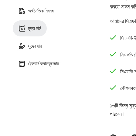
করতে সক্ষম করি
অর্থনৈতিক নিবন্ধ
আমাদের সিএফডি 
মুদ্রা চার্ট
সিএফডি উপ
সুদের হার
সিএফডি ট্
ট্রেডার্স ক্যালকুলেটর
সিএফডি সম
কৌশলগত স
১৬টি ভিন্ন মুদ
পারবেন।