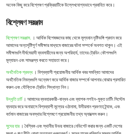
অনেক কিছু করে বিশ্লেষণ প্রক্রিয়াটিকে উল্লেখযোগ্যভাবে প্রবাহিত করে।
বিশ্লেষণ সরঞ্জাম
বিশ্লেষণ সরঞ্জাম.
। আর্থিক বিশেষজ্ঞদের কাছ থেকে মূল্যবান দৃষ্টিভঙ্গি প্রদান করে
আমাদের অন্তর্দৃষ্টিপূর্ণ সমীক্ষার মাধ্যমে বাজারের ঘটনা সম্পর্কে অবগত থাকুন। এই
সমীক্ষাগুলি দীর্ঘমেয়াদী ব্যবসায়ীদের জন্য অপরিহার্য, তাদের ট্রেডিং কৌশলগুলি
মূল্যায়ন এবং সামঞ্জস্য করতে সহায়তা করে।
অর্থনৈতিক প্রবন্ধ
। বিশ্বব্যাপী প্রয়োজনীয় আর্থিক খবর সমন্বিত আমাদের
অর্থনৈতিক নিবন্ধগুলি অন্বেষণ করে আর্থিক বাজার সম্পর্কে আপনার বোঝার প্রসারিত
করুন এবং যৌক্তিক ট্রেডিং সিদ্ধান্ত নিন।
উদ্ধৃতি চার্ট
। আমাদের ব্যবহারকারী-বান্ধব এবং ব্যাপক লগইন-মুক্ত চার্টিং সিস্টেম
ব্যবহার করে অনায়াসে বিশ্বব্যাপী মূল্যের ওঠানামা, উদীয়মান প্রবণতা ট্র্যাক, এবং
বর্তমান বাজারের অবস্থার বিশ্লেষণে প্রয়োজনীয় তথ্য অ্যাক্সেস করুন।
সুদের হার
। বৈশ্বিক এবং স্থানীয় উভয় বাজারে নেভিগেট করার জন্য একটি দেশের
মুদ্রা ও ঋণ নীতি বোঝা অত্যন্ত গুরুত্বপূর্ণ। সুদের হারের পরিবর্তন সমগ্র আর্থিক