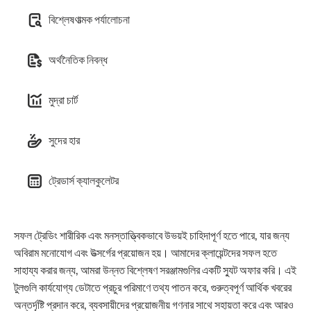
বিশ্লেষণাত্মক পর্যালোচনা
অর্থনৈতিক নিবন্ধ
মুদ্রা চার্ট
সুদের হার
ট্রেডার্স ক্যালকুলেটর
সফল ট্রেডিং শারীরিক এবং মনস্তাত্ত্বিকভাবে উভয়ই চাহিদাপূর্ণ হতে পারে, যার জন্য
অবিরাম মনোযোগ এবং উত্সর্গের প্রয়োজন হয়। আমাদের ক্লায়েন্টদের সফল হতে
সাহায্য করার জন্য, আমরা উন্নত বিশ্লেষণ সরঞ্জামগুলির একটি স্যুট অফার করি। এই
টুলগুলি কার্যযোগ্য ডেটাতে প্রচুর পরিমাণে তথ্য পাতন করে, গুরুত্বপূর্ণ আর্থিক খবরের
অন্তর্দৃষ্টি প্রদান করে, ব্যবসায়ীদের প্রয়োজনীয় গণনার সাথে সহায়তা করে এবং আরও