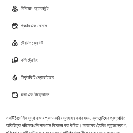
বিনিয়োগ অ্যাকাউন্ট
প্রচার এবং বোনাস
ট্রেডিং ক্রেডিট
কপি ট্রেডিং
লিকুইডিটি প্রোভাইডার
জমা এবং উত্তোলন
একটি বৈদেশিক মুদ্রা বাজার প্রদানকারীর মূল্যায়ন করার সময়, ক্লায়েন্টদের প্রস্তাবিত
অতিরিক্ত পরিষেবাগুলি সাবধানে বিবেচনা করা উচিত। আজকের ট্রেডিং ল্যান্ডস্কেপে,
পরিষেবার একটি সেট অফার করে এমন একটি প্রদানকারীকে বেছে নেওয়া অত্যন্ত