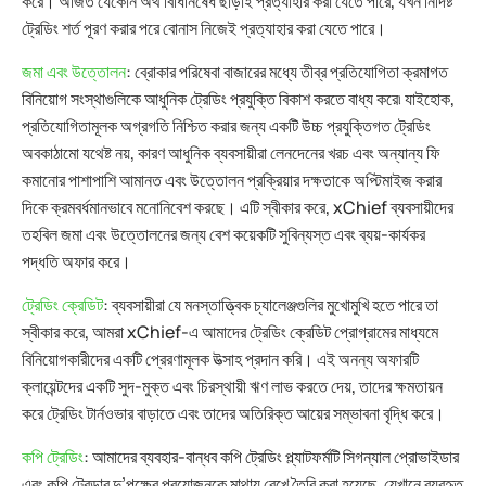
করে। অর্জিত যেকোন অর্থ বিধিনিষেধ ছাড়াই প্রত্যাহার করা যেতে পারে, যখন নির্দিষ্ট
ট্রেডিং শর্ত পূরণ করার পরে বোনাস নিজেই প্রত্যাহার করা যেতে পারে।
জমা এবং উত্তোলন
: ব্রোকার পরিষেবা বাজারের মধ্যে তীব্র প্রতিযোগিতা ক্রমাগত
বিনিয়োগ সংস্থাগুলিকে আধুনিক ট্রেডিং প্রযুক্তি বিকাশ করতে বাধ্য করে৷ যাইহোক,
প্রতিযোগিতামূলক অগ্রগতি নিশ্চিত করার জন্য একটি উচ্চ প্রযুক্তিগত ট্রেডিং
অবকাঠামো যথেষ্ট নয়, কারণ আধুনিক ব্যবসায়ীরা লেনদেনের খরচ এবং অন্যান্য ফি
কমানোর পাশাপাশি আমানত এবং উত্তোলন প্রক্রিয়ার দক্ষতাকে অপ্টিমাইজ করার
দিকে ক্রমবর্ধমানভাবে মনোনিবেশ করছে। এটি স্বীকার করে, xChief ব্যবসায়ীদের
তহবিল জমা এবং উত্তোলনের জন্য বেশ কয়েকটি সুবিন্যস্ত এবং ব্যয়-কার্যকর
পদ্ধতি অফার করে।
ট্রেডিং ক্রেডিট
: ব্যবসায়ীরা যে মনস্তাত্ত্বিক চ্যালেঞ্জগুলির মুখোমুখি হতে পারে তা
স্বীকার করে, আমরা xChief-এ আমাদের ট্রেডিং ক্রেডিট প্রোগ্রামের মাধ্যমে
বিনিয়োগকারীদের একটি প্রেরণামূলক উত্সাহ প্রদান করি। এই অনন্য অফারটি
ক্লায়েন্টদের একটি সুদ-মুক্ত এবং চিরস্থায়ী ঋণ লাভ করতে দেয়, তাদের ক্ষমতায়ন
করে ট্রেডিং টার্নওভার বাড়াতে এবং তাদের অতিরিক্ত আয়ের সম্ভাবনা বৃদ্ধি করে।
কপি ট্রেডিং
: আমাদের ব্যবহার-বান্ধব কপি ট্রেডিং প্ল্যাটফর্মটি সিগন্যাল প্রোভাইডার
এবং কপি ট্রেডার দু’পক্ষের প্রয়োজনকে মাথায় রেখে তৈরি করা হয়েছে, যেখানে ব্যবহৃত