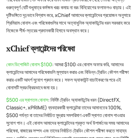
গুরুত্বপূর্ণ যেটি শুধুমাত্র কর্মক্ষম খরচ কমায় না বরং বিনিয়োগের ফলাফলও বাড়ায়। এই
দৃষ্টিভঙ্গিতে দৃঢ়ভাবে বিশ্বাস করে, xChief আমাদের ক্লায়েন্টদের প্রয়োজন অনুসারে
প্রিমিয়াম বোনাস এবং পরিষেবাগুলির সাথে অত্যাধুনিক অ্যাকাউন্টের ধরন সরবরাহ করে
নিজেকে শীর্ষ-স্তরের প্রদানকারী হিসাবে অবস্থান করে।
xChief ক্লায়েন্টদের পরিষেবা
কোন ডিপোজিট বোনাস $100
: আমরা $100 এর বোনাস অফার করি, আমাদের
ক্লায়েন্টদের আমাদের পরিষেবাগুলি মূল্যায়ন করার এবং বিভিন্ন ট্রেডিং কৌশল পরীক্ষা
করার একটি আদর্শ সুযোগ প্রদান করে। সফল অ্যাকাউন্ট যাচাইকরণের পরে এই
বোনাসটি স্বয়ংক্রিয়ভাবে জমা হয়।
$500 এর স্বাগতম বোনাস
: নির্দিষ্ট ট্রেডিং অ্যাকাউন্টের ধরন (DirectFX,
Classic+, xPRIME) ব্যবহারকারী ক্লায়েন্টরা তাদের আমানতের 100%,
$500 পর্যন্ত বা তাদের নির্বাচিত মুদ্রায় সমপরিমাণ একটি স্বাগত বোনাস পাওয়ার
সুযোগ পান। এই বোনাস আমাদের ক্লায়েন্টদের প্রকৃত অর্থ উপার্জনের সময় আমাদের
পরিষেবা, বাজারের সম্পদ এবং তাদের নির্বাচিত ট্রেডিং কৌশল পরীক্ষা করতে সাহায্য