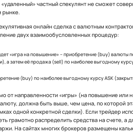
, «удаленный» частный спекулянт не сможет совер
 рынке.
екулятивная онлайн сделка с валютным контракто
ление двух взаимообусловленных процедур:
идет «игра на повышение» – приобретение (buy) валюты 
и), а затем её продажа (sell) по наиболее выгодному курсу
ретение (buy) по наиболее выгодному курсу ASK (закрыт
мо от направленности «игры» (на повышение или н
алюту, должна быть выше, чем цена, по которой э
амках одной конкретной сделки). Если трейдер ис
еть грамотно распределить средства на счете, а 
аржи. На сайтах многих брокеров размещены кальк