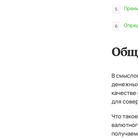
Преим
Опред
Общ
В смысло
денежных
качестве
для сове
Что тако
валютного
получаемо