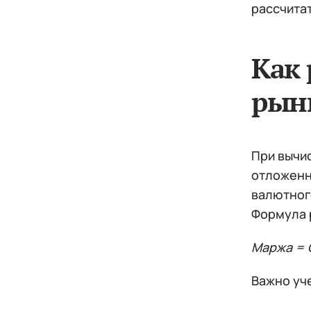
рассчита
Как 
рын
При вычи
отложенн
валютного
Формула 
Маржа = 
Важно уче