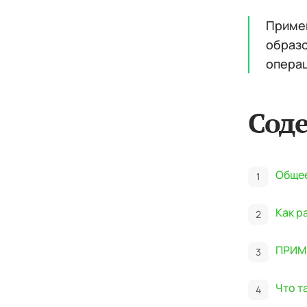
Приме
образо
операц
Сод
Общее
Как р
ПРИМ
Что т