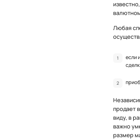
известно
валютном
Любая сп
осуществ
если 
сделк
приоб
Независи
продает в
виду, в р
важно ум
размер м