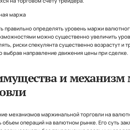
хся на торговом счету трейдера.
ть правильно определять уровень маржи валютного
озможностями можно существенно увеличить урове
ять, риски спекулянта существенно возрастут и т
о выбрав направление движения цены при сделке.
имущества и механизм
говли
ие механизмов маржинальной торговли на валют
 объем операций на валютном рынке. Его суть за