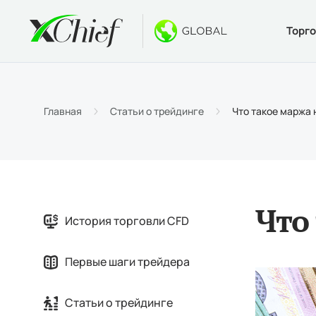
Торг
Условия
Десктоп 
Бонусы
О компан
Типы 
MetaTr
Безде
Почему
Главная
Статьи о трейдинге
Что такое маржа
Специ
Веб-те
Приве
Новос
Маржи
Метат
$1000
Вакан
MetaTr
Конку
Что
История торговли CFD
MetaTr
Первые шаги трейдера
Статьи о трейдинге