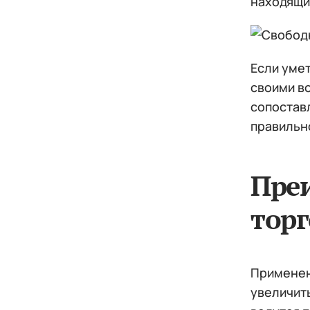
находящи
Если уме
своими в
сопоставл
правильн
Пре
тор
Применен
увеличить