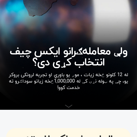
ولې معامله‌ګرانو ایکس چیف
انتخاب کړی دی؟
له 12 کلونو څخه زیات ، موږ یو باوري او تجربه لرونکی بروکر
یو، چې په ټوله نړۍ کې له 1,000,000څخه زیاتو سوداګرو ته
خدمت کوو!