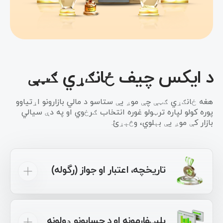
د ایکس چیف ځانګړي ګټې
هغه ځانګړي ګټې چې موږ یې ستاسو د مالي بازارونو اړتیاوو
پوره کولو لپاره ترټولو غوره انتخاب ګرځوي او په دې سیالي
بازار کې موږ یې بېلوي، وڅېړئ.
تاریخچه، اعتبار او جواز (رگوله)
له 12 کلونو څخه زیات ، موږ یو باوري او تجربه
لرونکی بروکر یو، چې په ټوله نړۍ کې له
1,000,000څخه زیاتو سوداګرو ته خدمت کوو!
پلیټفارمونه او د حسابونو ډولونه