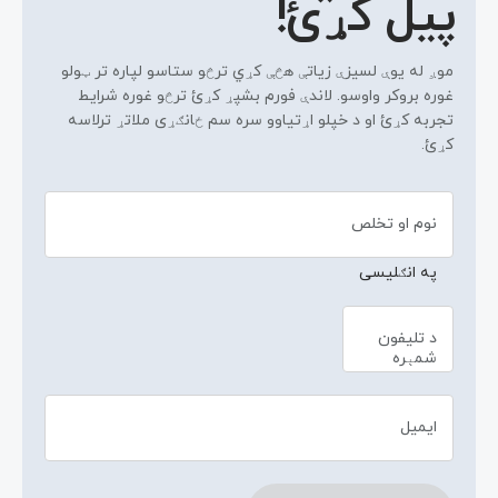
پیل کړئ!
موږ له یوې لسیزې زیاتې هڅې کړي ترڅو ستاسو لپاره تر ټولو
غوره بروکر واوسو. لاندې فورم بشپړ کړئ ترڅو غوره شرایط
تجربه کړئ او د خپلو اړتیاوو سره سم ځانګړی ملاتړ ترلاسه
کړئ.
نوم او تخلص
په انګلیسی
د تلیفون
شمېره
ایمیل