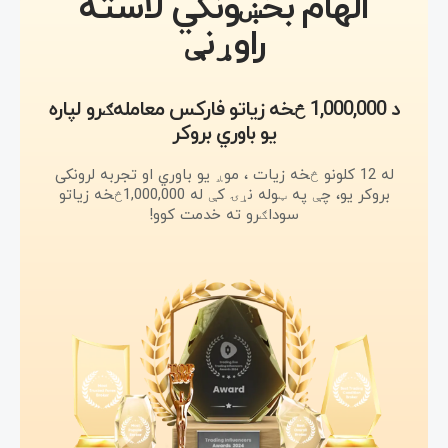
الهام بخښونکي لاسته
راوړنې
د 1,000,000 څخه زیاتو فارکس معامله‌ګرو لپاره
یو باوري بروکر
له 12 کلونو څخه زیات ، موږ یو باوري او تجربه لرونکی
بروکر یو، چې په ټوله نړۍ کې له 1,000,000څخه زیاتو
سوداګرو ته خدمت کوو!