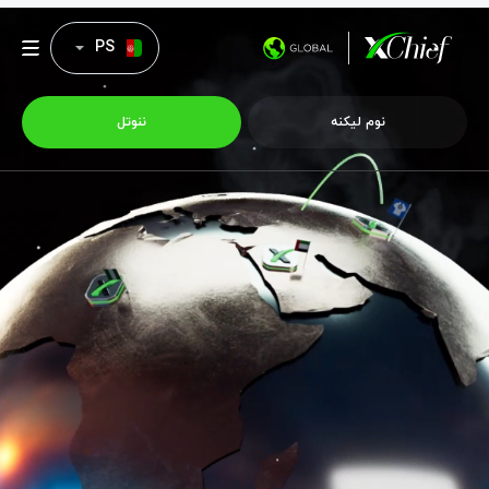
PS
نوم لیکنه
ننوتل
ټریډینګ
پلیټفارمونه
امتیازونه
د شرکت پروفایل
همکاري