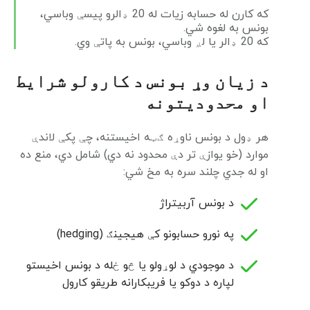
که کارن له حسابه زیات له 20 ډالرو پیسې وباسي،
بونس به لغوه شي.
که 20 ډالر یا لږ وباسي، بونس به پاتې وي.
د زیان وړ بونس د کارولو شرایط
او محدودیتونه
هر ډول د بونس ناوړه ګټه اخیستنه، چې پکې لاندې
موارد (خو یوازې تر دې محدود نه دي) شامل دي، منع ده
او له جدي چلند سره به مخ شي:
د بونس آربیتراژ
په نورو حسابونو کې هیجینګ (hedging)
د موجودي د لوړولو یا څو ځله د بونس اخیستو
لپاره د دوکو یا فریبکارانه طریقو کارول