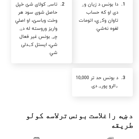
1.
دا بونس د زیان وړ
2.
تاسې کولای شئ خپل
دی او که حساب
حاصل شوی سود هر
تاوان وکړي، اتومات
وخت وباسئ، او اصلي
لغوه نه‌شي.
واریز وروسته له دې
چې بونس غیر فعال
شي، ایستل کېدلی
شي.
3.
د بونس حد تر 10,000
ډالرو پورې دی.
د ښه راغلاست بونس ترلاسه کولو
طریقه