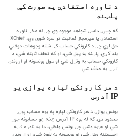
د ناوړه استفادې په صورت کې
پلټنه
که چیرې داسې شواهد موجود وي چې له مخې ناوړه
استفادې یا غیرمجاز فعالیت تر سره شوی وي، XChief
حق لري چې د کارونکي حساب کې شته وجوهات موقتي
بند کړي. پلټنه به پیل شي، او که تخلف ثابته شي، د
کارونکي حساب به وتړل شي او ټول بونسونه او اړوندې
ګټې به حذف شي.
د هر کارونکي لپاره یوازې یو
IP آدرس
بونس یوازې د هر کارونکي لپاره په یوه حساب پورې
محدود دی. که له یوه IP آدرس څخه څو حسابونه جوړ
شي او هڅه وشي چې بونس واخلي، دا به ناوړه ګټه
اخیستنه وبلل شي او بونسونه به لغوه شي، او اړوندې