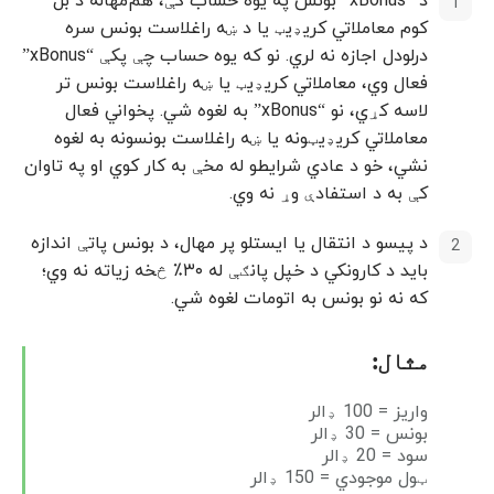
د “xBonus” بونس په یوه حساب کې، هم‌مهاله د بل
کوم معاملاتي کریډیټ یا د ښه راغلاست بونس سره
درلودل اجازه نه لري. نو که یوه حساب چې پکې “xBonus”
فعال وي، معاملاتي کریډیټ یا ښه راغلاست بونس تر
لاسه کړي، نو “xBonus” به لغوه شي. پخواني فعال
معاملاتي کریډیټونه یا ښه راغلاست بونسونه به لغوه
نشي، خو د عادي شرایطو له مخې به کار کوي او په تاوان
کې به د استفادې وړ نه وي.
د پیسو د انتقال یا ایستلو پر مهال، د بونس پاتې اندازه
باید د کارونکي د خپل پانګې له ۳۰٪ څخه زیاته نه وي؛
که نه نو بونس به اتومات لغوه شي.
مثال:
واریز = 100 ډالر
بونس = 30 ډالر
سود = 20 ډالر
ټول موجودي = 150 ډالر