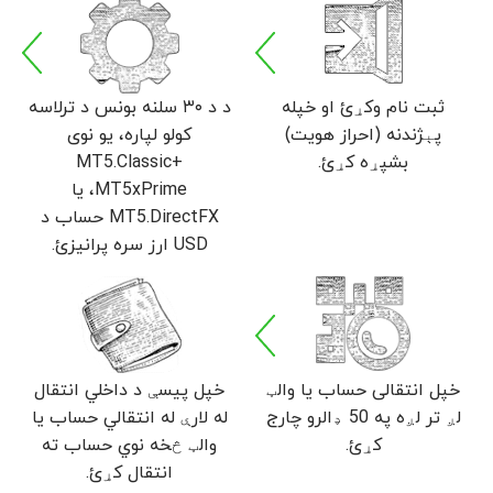
ثبت نام وکړئ او خپله
د د ۳۰ سلنه بونس د ترلاسه
پېژندنه (احراز هویت)
کولو لپاره، یو نوی
بشپړه کړئ.
MT5.Classic+
،MT5xPrime یا
MT5.DirectFX حساب د
USD ارز سره پرانیزئ.
خپل انتقالی حساب یا والټ
خپل پیسې د داخلي انتقال
لږ تر لږه په 50 ډالرو چارج
له لارې له انتقالي حساب یا
کړئ.
والټ څخه نوي حساب ته
انتقال کړئ.