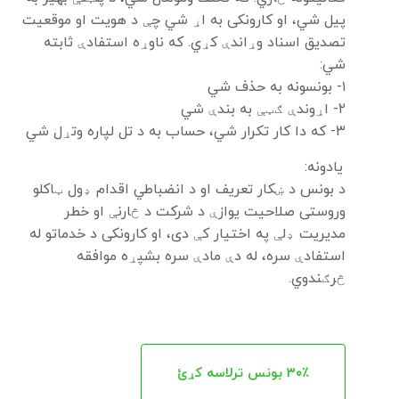
پیل شي، او کارونکی به اړ شي چې د هویت او موقعیت
تصدیق اسناد وړاندې کړي. که ناوړه استفادې ثابته
شي:
۱- بونسونه به حذف شي
۲- اړوندې ګټې به بندې شي
۳- که دا کار تکرار شي، حساب به د تل لپاره وتړل شي
یادونه:
د بونس د ښکار تعریف او د انضباطي اقدام ډول ټاکلو
وروستی صلاحیت یوازې د شرکت د څارنې او خطر
مدیریت ډلې په اختیار کې دی، او کارونکی د خدماتو له
استفادې سره، له دې مادې سره بشپړه موافقه
څرګندوي.
۳۰٪ بونس ترلاسه کړئ