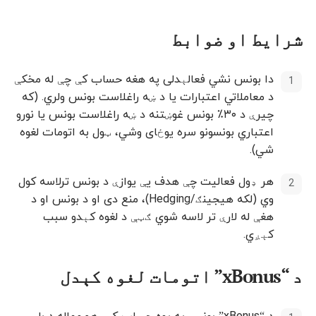
شرایط او ضوابط
دا بونس نشي فعالېدلی په هغه حساب کې چې له مخکې
د معاملاتي اعتبارات یا د ښه راغلاست بونس ولري. (که
چیرې د ۳۰٪ بونس غوښتنه د ښه راغلاست بونس یا نورو
اعتباري بونسونو سره یوځای وشي، ټول به اتومات لغوه
شي).
هر ډول فعالیت چې هدف یې یوازې د بونس ترلاسه کول
وي (لکه هیجینګ/Hedging)، منع دی او د بونس او د
هغې له لارې تر لاسه شوي ګټې د لغوه کېدو سبب
کېږي.
د “xBonus” اتومات لغوه کېدل