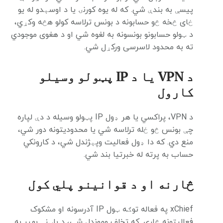
پیسې به بندې شي. که له یوه کورنۍ یا د اوسېدو له یو
ځای څخه څو حسابونه د بونس ترلاسه کولو هڅه وکړي،
د ټولو حسابونو بونسونه به لغوه شي او د هغوی موجودي
ته به محدود لاسرسی ورکړل شي.
د VPN یا د IP پټولو وسیلو
کارول
د VPN، پراکسي یا هر ډول IP پټولو وسیله د دې لپاره
چې بونس څو ځله ترلاسه شي یا محدودیتونه دور شي،
منع دي. که دا ډول فعالیت وپېژندل شي، د کارونکي
حساب به پرته له خبرتیا بند شي.
څارنه او د قوانینو پلي کول
xChief په فعاله توګه ټول IP آدرسونه او مشکوک
فعالیتونه څاري. که تخلف وموندل شي، د پلټنې بهیر به