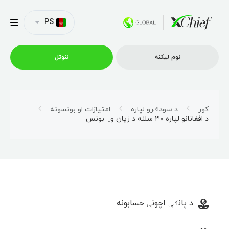
PS
نوم لیکنه
ننوتل
ټریډینګ
کور
د سوداګرو لپاره
امتیازات او بونسونه
د افغانانو لپاره ۳۰ سلنه د زیان وړ بونس
پلیټفارمونه
امتیازونه
د شرکت پروفایل
د پانګې اچونې حسابونه
همکاري