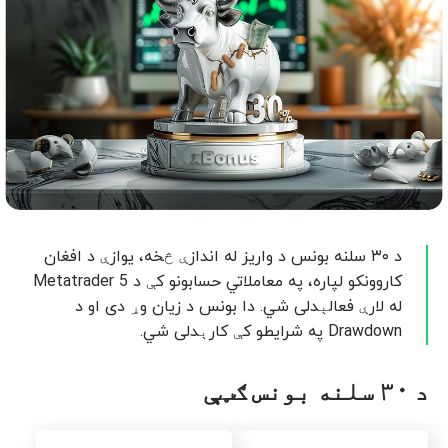
د ۳۰ سلنه بونس د واریز له اندازې څخه، یوازې د افغان
کاروونکو لپاره، په معاملاتي حسابونو کې د Metatrader 5
له لارې فعالېدلی شي. دا بونس د زیان وړ دی او د
Drawdown په شرایطو کې کارېدلی شي.
د ۳۰ سلنه بونس ګټې