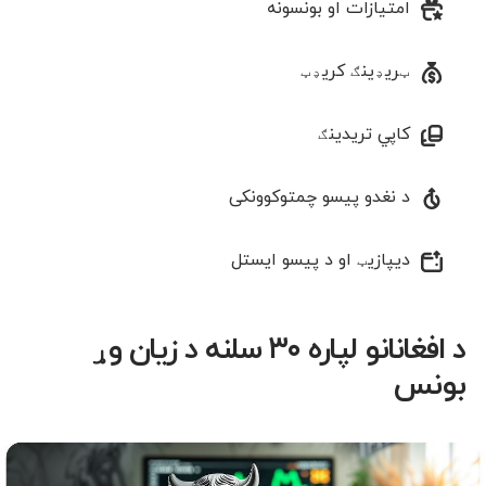
امتیازات او بونسونه
ټریډینګ کریډټ
کاپي تریدینګ
د نغدو پیسو چمتوکوونکی
دیپازیټ او د پیسو ایستل
د افغانانو لپاره ۳۰ سلنه د زیان وړ
بونس