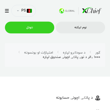
PS
نوم لیکنه
ننوتل
ټریډینګ
کور
د سوداګرو لپاره
امتیازات او بونسونه
۱۰۰۰ ډالر د نوې پانګې اچونې صندوق لپاره
پلیټفارمونه
امتیازونه
د شرکت پروفایل
د پانګې اچونې حسابونه
همکاري