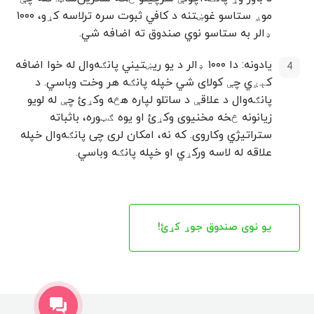
موږ ستاسو غوښتنه د کافي ثبوت سره ترلاسه کړو، ۱۰۰۰
ډالر به ستاسو نوي صندوق ته اضافه شي.
یادونه: دا ۱۰۰۰ ډالر د یو ریښتيني پانګه‌وال له خوا اضافه
کېږي چې کولای شي خپله پانګه هر وخت وباسي. د
پانګه‌وال د علاقې د ساتلو لپاره هڅه وکړئ چې له لویو
زیانونه څخه مخنیوی وکړئ او یوه ګټوره، باثباته
ستراتیژي وکاروی. که نه، امکان لری چی پانګه‌وال خپله
علاقه له لاسه ورکړي او خپله پانګه وباسي.
یو نوی صندوق جوړ کړئ!