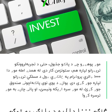
موږ پوهېږو چې د پانګو جذبول، حتی د تجربه‌لروونکو
تریډرانو لپاره هم، ستونزمن کار دی. له همدې امله موږ دا
۱۰۰۰ ډالري پروګرام په ځانګړي ډول د مسلکي تریډرانو
لپاره جوړ کړی دی. یوازې د یوی نوی پانګه‌اچونې صندوق
جوړ کړئ، له موږ سره اړیکه ونیسئ، او پاتې چارې به موږ
ترسره کړو!
څنګه ۱۰۰۰ ډالره د پانګې په توګه