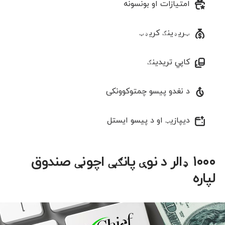
امتیازات او بونسونه
ټریډینګ کریډټ
کاپي تریدینګ
د نغدو پیسو چمتوکوونکی
دیپازیټ او د پیسو ایستل
۱۰۰۰ ډالر د نوې پانګې اچونې صندوق
لپاره