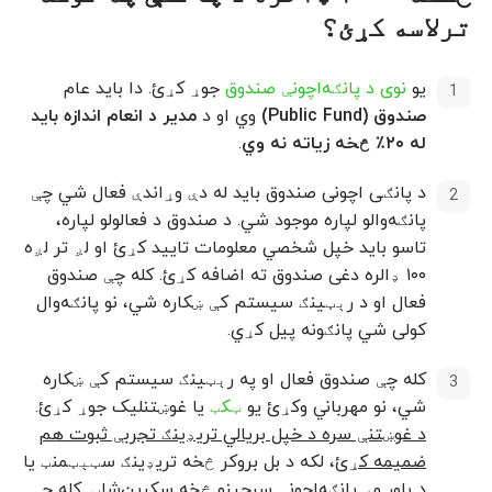
ترلاسه کړئ؟
یو
نوی د پانګه‌اچونې صندوق
جوړ کړئ. دا باید عام
صندوق (Public Fund)
وي او د
مدیر د انعام اندازه باید
له ۲۰٪ څخه زیاته نه وي
.
د پانګی اچونی صندوق باید له دې وړاندې فعال شي چې
پانګه‌والو لپاره موجود شي. د صندوق د فعالولو لپاره،
تاسو باید خپل شخصي معلومات تایید کړئ او لږ تر لږه
۱۰۰ ډالره دغی صندوق ته اضافه کړئ. کله چې صندوق
فعال او د رېټینګ سیستم کې ښکاره شي، نو پانګه‌وال
کولی شي پانګونه پیل کړي.
کله چې صندوق فعال او په رېټینګ سیستم کې ښکاره
شي، نو مهرباني وکړئ یو
ټکټ
یا غوښتنلیک جوړ کړئ.
د غوښتنې سره د خپل بریالي تریډینګ تجربې ثبوت هم
ضمیمه کړئ
، لکه د بل بروکر څخه تریډینګ سټېټمنټ یا
د باور وړ پانګه‌اچونې سرچینو څخه سکرین‌شاټ. کله چې