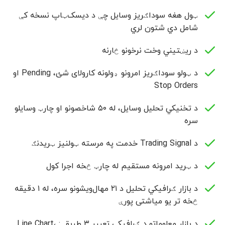
ټول هغه سوداګریز وسایل چې د ديسک‌ټاپ نسخه کې
شامل دي شتون لري
د ریښتیني وخت نرخونو څارنه
د ټولو سوداګریز امرونو ډولونه کارولای شئ، Pending او
Stop Orders
د تخنیکي تحلیل وسایل، له ۵۰ شاخصونو او چارټ وسایلو
سره
د Trading Signal خدمت په مرسته ټولنیز ټریدنګ
د ټرید امرونه مستقیم له چارټ څخه اجرا کول
د بازار ګرافیکي تحلیل د ۲۱ مهال‌ویشونو سره، له ۱ دقیقه
څخه تر یو میاشتی پورې
د بازار معلوماتو د ګرافیکي تعبیر ۳ طریقې: Line Chart،