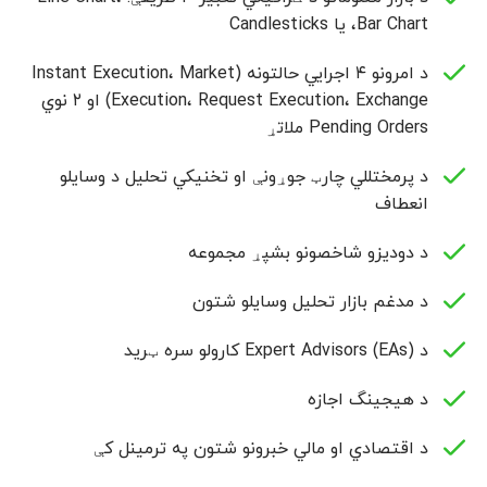
Bar Chart، یا Candlesticks
د امرونو ۴ اجرايي حالتونه (Instant Execution، Market
Execution، Request Execution، Exchange) او ۲ نوي
Pending Orders ملاتړ
د پرمختللي چارټ جوړونې او تخنیکي تحلیل د وسایلو
انعطاف
د دودیزو شاخصونو بشپړ مجموعه
د مدغم بازار تحلیل وسایلو شتون
د Expert Advisors (EAs) کارولو سره ټرید
د هیجینگ اجازه
د اقتصادي او مالي خبرونو شتون په ترمینل کې