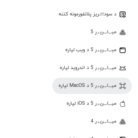
د سوداګریز پلاتفورمونه کتنه
میټاټریډر 5
میټاټریډر 5 د ویب لپاره
میټاټریډر 5 د اندروید لپاره
میټاټریډر 5 د MacOS لپاره
میټاټریډر 5 د iOS لپاره
میټاټریډر 4