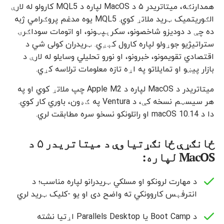
همدارنګه، میتاتریدر ۵ د MacOS لپاره د MQL5 کارولو له لارې
الګوریتمیک ټرید ملاتړ کوي. MQL5 یوه مدغم پروګرامي ژبه
ده چې د دودیزو شاخصونو، سکرېپټونو، او اتومات سوداګرۍ
ستراتیژیو جوړولو لپاره کارول کېږي. ټریدران کولی شي د
اقتصادي تقویمونو، خبرونو، او نورو تحلیلي وسایلو له لارې د
بازار پیښو او تمایلاتو په اړه تازه معلومات ترلاسه کړي.
میتاتریدر د MacOS لپاره د Apple M2 چپ ملاتړ کوي او په
هر سیسټم نسخه کې، د Ventura په ګډون، باوري کار کوي.
دا د macOS 10.14 او راتلونکو نسخو سره مطابقت لري.
ځانګړې ځانګړتیاوې د میتاتریدر ۵ د
MacOS لپاره:
د مهارت لرونکو او مسلکي ټریدرانو لپاره مناسب؛ د
انترفېس کاروونکي ته واضح دی او یو -کلیک ټرید لري
د Boot Camp یا Parallels Desktop اړتیا نشته