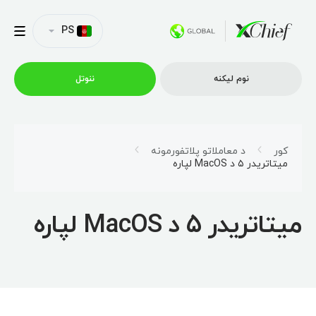
PS
نوم لیکنه
ننوتل
ټریډینګ
کور
د معاملاتو پلاتفورمونه
میتاتریدر ۵ د MacOS لپاره
پلیټفارمونه
میتاتریدر ۵ د MacOS لپاره
امتیازونه
د شرکت پروفایل
همکاري