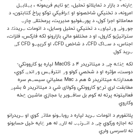
څارنه، د بازار د تمایلاتو تحلیل، څو تایم فریمونه ، بېلابېل
امرونه، د تخنیکي شاخصونو او ګرافیکي توکو پراخ کتابتون، د
معاملاتو اجرا کول، د پورټفولیو مدیریت، پرمختللې چارټ
جوړونې وړتیاوې، د تخنیکي تحلیل وسایل، د اتومات ټریدنګ د
ستراتیژیو کارول، او د مختلفو مالي بازارونو لکه فارکس، فلزات،
اجناس، د سټاک CFD، د شاخص CFD، او کریپټو CFD کې
ټرید کول.
لکه څنګه چې د میتاتریدر ۴ د MacOS لپاره یو کاروونکي-
دوست، مؤثره او د شخصي کولو وړ انترفېس وړاندې کوي،
همدارنګه میتانریدر ۵ هم د Mac عملیاتي سیسټم سره
مطابقت لري ترڅو کاروونکي وکولای شي د میتاتریدر ۵ بشپړ
فعالیتونه پرته له کوم بل سافټویر یا مجازي ماشین څخه
وکاروي.
پلاتفورم د اتومات ټرید لپاره د روباټونو ملاتړ کوي او ټریدرانو
ته اجازه ورکوي چې د انټرنېټ له لارې له هر ځایه خپل حسابونو
ته لاسرسی ولري.