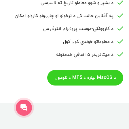
د بشپړو شوو معاملو تاریخ ته لاسرسی
په آفلاین حالت کې د نرخونو او چارټونو کارولو امکان
د کاروونکي-دوست پروګرام انترفېس
د معلوماتو خوندي کوډ کول
د میتاتریدر ۵ اضافي خدمتونه
د MacOS لپاره د MT5 دانلودول