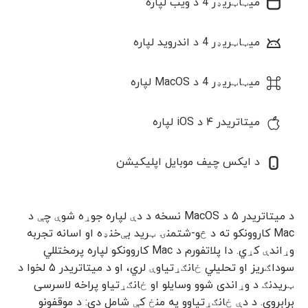
میټاټریډر 4 د ویب لپاره
میټاټریډر 4 د اندروید لپاره
میټاټریډر 4 د MacOS لپاره
میتاتریدر ۴ د iOS لپاره
د ایکس چیف موبایل اپلیکیشن
د میتاتریدر ۵ د MacOS نسخه د دې لپاره جوړه شوې چې د
Mac کاروونکو ته د څو-شتمنۍ ټرید بې‌خنډه او اسانه تجربه
وړاندې کړي. دا پلاتفورم د Mac کاروونکو لپاره پرمختللي
سوداګریز او تحلیلي ځانګړتیاوې لري، او د میتاتریدر ۵ لخوا د
ټریدنګ د وړاندی شوو وسایلو او ځانګړتیاو پراخه لاسرسی
برابروي. د دې ځانګړتیاوو په منځ کې شامل دي: د موقفونو