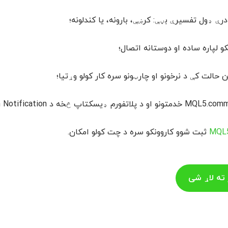
رې ډول تفسیرې بڼې: کرښې، بارونه، یا کندلونه؛
کو لپاره ساده او دوستانه اتصال؛
ن حالت کې د نرخونو او چارټونو سره کار کولو وړتیا؛
MQL
ثبت شوو کاروونکو سره د چت کولو امکان.
ته لاړ شی