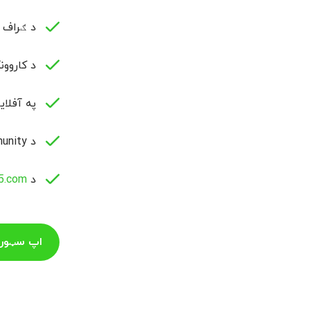
د ګراف د
د کاروون
په آفلاي
د MQL5.community خدمتونو او د پلاتفورم ډیسکتاپ څخه د Push Notification ملاتړ، د کټګورۍ له مخې تنظیم شوي خبرتیاوې؛
د
5.com
اپ سټور 