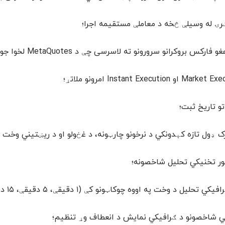
رۍ له وسیلې څخه د معاملې مستقیمه اجرا؛
فارکس بروکرانو سرورونو ته لاسرسی چې د MetaQuotes لخوا جواز لري؛
تو تاریخ ثبت؛
 ډول تازه کېدونکي د نرخونو چارټونه، د غځولو او د ریښتیني وخت 
لیل د وخت په اووه چوکاټونو کې (۱ دقیقې، ۵ دقیقې، ۱۵ دقیقې، ۳۰ دقیقې، ۱ ساعت، ۴ ساعته، ۱ ورځني دورې)؛
ي شاخصونو د ګرافیکي نمایش د انعطاف وړ تنظیم؛