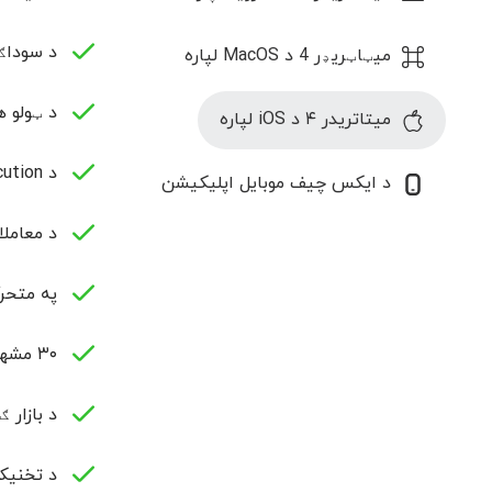
د سوداګ
میټاټریډر 4 د MacOS لپاره
د ټولو هغو 
میتاتریدر ۴ د iOS لپاره
د Market Execution او Instant Execution امرونو ملاتړ؛
د ایکس چیف موبایل اپلیکیشن
د معاملا
په متحرک
۳۰ مشهور تخنیکي تحلیل شاخصونه؛
د بازار ګرافیکي تح
د تخنیک