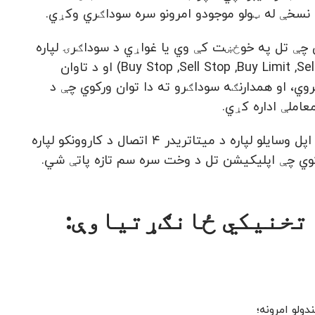
و مناسب حل دی چې تل په خوځښت کې وي یا غواړي د سوداګرۍ لپاره
د موبایل وسایل وکاروي. دا نسخه د انتظار په حالت کې د امرونو (Buy Stop ,Sell Stop ,Buy Limit ,Sell Limit) او د تاوان
 او حذف کولو وړتیا برابروي، او همدارنګه سوداګرو ته دا توان ورکوي چې د
عاملې اداره کړي.
د انګلیسي، چینایي، ترکی، او روسي په ګډون په ۱۲ ژبو کې ملاتړ لري. د اپل وسایلو لپاره د میتاتریدر ۴ اتصال د کاروونکو لپاره
ورکوي چې اپلیکیشن تل د وخت سره سم تازه پاتې شي.
ولو امرونه؛