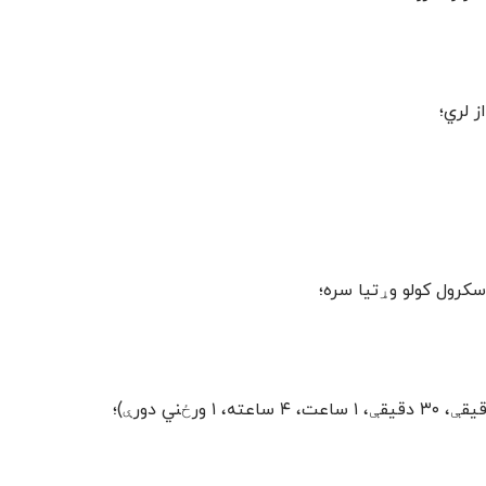
سکرول کولو وړتیا سره؛