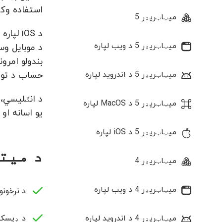
استفاده وکړي، د معاملا
میټاټریډر 5
میټاټریډر 5 د ویب لپاره
میټاټریډر 5 د اندروید لپاره
حساب د تواز
میټاټریډر 5 د MacOS لپاره
یو اسانه او
میټاټریډر 5 د iOS لپاره
د میتاتریدر ۴ د iOS
میټاټریډر 4
میټاټریډر 4 د ویب لپاره
د نرخونو د اوسن
میټاټریډر 4 د اندروید لپاره
د ډیسکتا