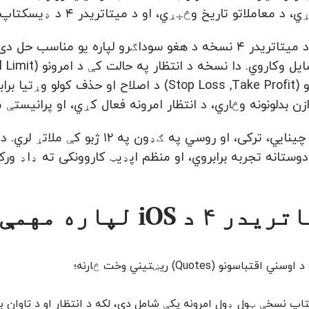
تو تاریخ وڅېړي، او د میتاتریدر ۴ د ډیسکتاپ نسخې له ټولو موجودو امرونو سره سوداګري وکړي.
د iOS لپاره د میتاتریدر ۴ نسخه د هغو سوداګرو لپاره ی
بندولو امرونو (Stop Loss ,Take Profit) د اصلاح
ن بدلونونه وڅاري، د انتظار امرونه فعال کړي، او پرانیستې م
 دوستانه تجربه برابروي، او منظم اپډیټ کاروونکی ته ډاډ 
 لپاره مهمې تخنیکي ځانګړتیاوې:
ي اقتباسونو (Quotes) ریښتیني وخت څارنه؛
پ نسخې ټول ډول امرونه پکې شامل دي، لکه د انتظار او د تاوان بند