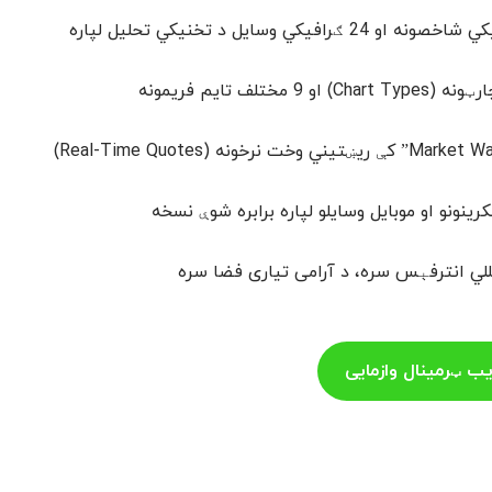
ینونو او موبایل وسایلو لپاره برابره شوې نسخه
للي انترفېس سره، د آرامی تیاری فضا سره