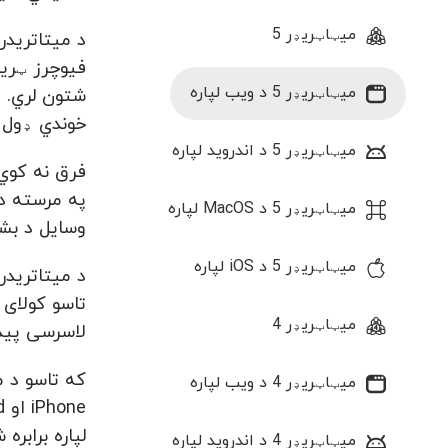
میټاټریډر 5
میټاټریډر 5 د ویب لپاره
شتون لري. ی
خوندي ډول 
میټاټریډر 5 د اندروید لپاره
فرق نه کوي 
میټاټریډر 5 د MacOS لپاره
وسایل د بشپ
میټاټریډر 5 د iOS لپاره
میټاټریډر 4
لاسرسی پید
که تاسو د م
میټاټریډر 4 د ویب لپاره
لپاره برابره 
میټاټریډر 4 د اندروید لپاره