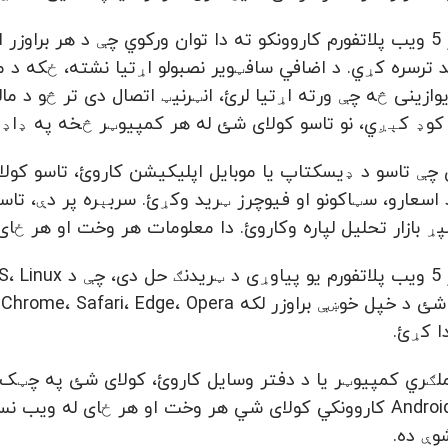
د میتاتریدر 5 ویب پلاتفورم کاروونکو ته دا توان ورکوي چې د هر 
وازینی څه چې ورته اړتیا لرئ، انټرنیټ اتصال دی تر څو د م
کوډ کېږي، نو تاسو کولای شئ له هر کمپیوټر څخه په ډاډ 
چې تاسو د ډیسکتاپ یا موبایل اپلیکیشن کاروئ، تاسو کولای 
ړ بازار تحلیل لپاره وکاروئ. دا معلومات هر وخت او هر ځای
ا کړئ.
لګري کمپیوټر یا د دفتر وسایل کاروئ، کولای شئ په چټک 
iPhone او Android کاروونکي کولای شي هر وخت او هر ځای 
شوې ده.