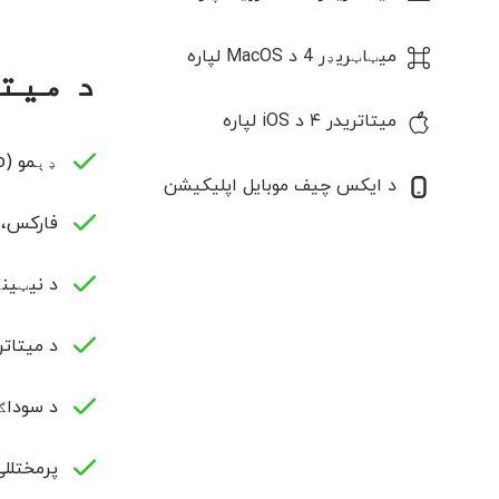
میټاټریډر 4 د MacOS لپاره
د میتاتریدر 5 
میتاتریدر ۴ د iOS لپاره
ډېمو (Demo) او حقیقي (Real) اکاونټونه
د ایکس چیف موبایل اپلیکیشن
فارکس، 
د نیټین
د میتاتریدر 5 د سوداګرۍ د ټولو امرونو بشپړ سیټ، پ ش
د سوداګ
پرمختللی د بازار ژورتی