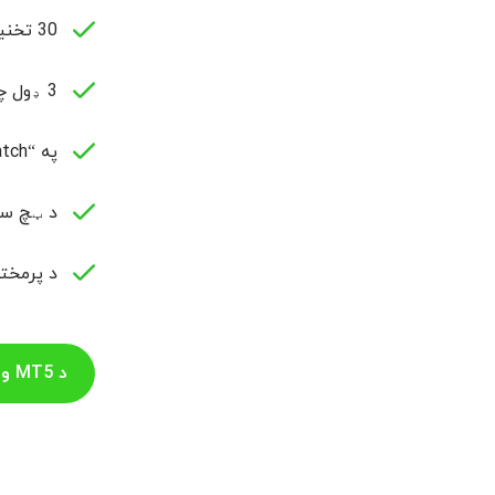
30 تخنیکي شاخصونه او 24 ګرافیکي وسایل د تخنیکي تحلیل لپاره
3 ډول چارټونه (Chart Types) او 9 مختلف تایم فریمونه
په “Market Watch” کې ریښتیني وخت نرخونه (Real-Time Quotes)
د ټچ سکر
د پرمخت
د MT5 ویب ټرمینال وازمایی