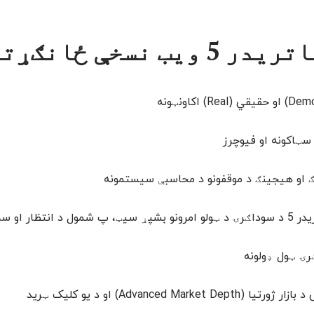
ویب نسخې ځانګړتیاوې:
سټاکونه او فیوچرز
ګ او هیجینګ د موقفونو د محاسبې سیستمونه
مول د انتظار او سټاپ امرونو
رۍ ټول ډولونه
ا (Advanced Market Depth) او د یو کلیک ټرید