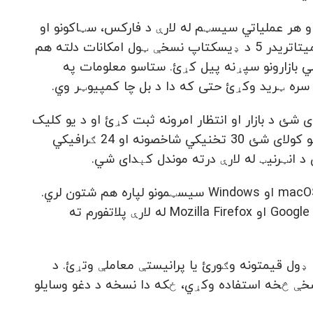
براوزر او هر عملیاتي سیسټم له لارې د فارکس، سټاکونو او
فیوچرز ټرید ترسره کړي. د اضافي سافټویر نصبولو اړتیا نشته، ځکه د میتاتریدر 5 د ډیسکتاپ نسخې ټول امکانات دلته هم
الي بازارونو سپړنه پیل کړئ. ستاسو معلومات په
سره ټرید وکړئ حتی که دا د بل چا کمپیوټر وي.
شئ د بازار او انتظار امرونه ثبت کړئ او د یو کلیک
په مرسته د اسعارو، سټاکونو او فیوچرز ټرید وکړئ. سربېره پر دې، تاسو کولای شئ 30 تخنیکي شاخصونه او 24 ګرافیکي
 د انټرنیټ له لارې درته موندل کېدای شي.
د میتاتریدر 5 ویب پلاتفورم یو پیاوړی د ټریدنګ حل دی، چې د macOS، Linux او Windows سیسټمونو لپاره هم شتون لري.
تاسو کولای شئ د خپل خوښې براوزر لکه Google Chrome، Safari، Edge، Opera او Mozilla Firefox له لارې پلاتفورم ته
ډول قیمتونه وګورئ یا پرانیستې معاملې وتړئ. د
له ویب نسخې څخه استفاده وکړي، ځکه دا نسخه د دغو وسایلو